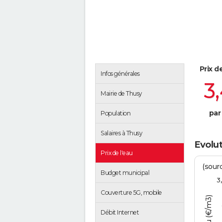
Prix d
Infos générales
3
Mairie de Thusy
par
Population
Salaires à Thusy
Evolut
Prix de l'eau
(sour
Budget municipal
3
Couverture 5G, mobile
Débit Internet