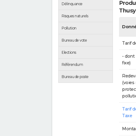
Produc
Délinquance
Thusy
Risques naturels
Donné
Pollution
Bureau de vote
Tarif d
Elections
- dont
fixe)
Référendum
Redeva
Bureau de poste
(voies
protec
polluti
Tarif 
Taxe
Montan