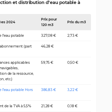
tion et distribution d'eau potable à
Prix pour
es 2024
Prix du m3
120 m3
e l'eau potable
327,08 €
2,73 €
 abonnement (part
46,28 €
nces applicables
59,75 €
0,50 €
 navigables,
tion de la ressource,
on, etc.)
de l'eau potable Hors
386,83 €
3,22 €
t de la TVA à 5,5%
21,28 €
0,18 €