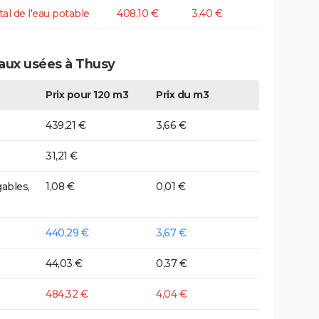
tal de l'eau potable
408,10 €
3,40 €
eaux usées à Thusy
Prix pour 120 m3
Prix du m3
439,21 €
3,66 €
31,21 €
ables,
1,08 €
0,01 €
440,29 €
3,67 €
44,03 €
0,37 €
484,32 €
4,04 €