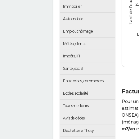
Tarif de l'eau (€/m3)
2
Immobilier
Automobile
Emploi, chômage
1
Météo, climat
Impôts, IFI
Santé, social
Entreprises, commerces
Factur
Ecoles, scolarité
Pour un
Tourisme, loisirs
estimati
ONSEA).
Avis de décès
(ménages
m3/an
e
Déchetterie Thusy