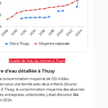
,5
2
,5
2016
2020
2010
2024
2014
2018
2008
2022
2012
Prix à Thusy
Moyenne nationale
Qualité de l'eau du robinet à Thusy
e d'eau détaillée à Thusy
e consommation moyenne de 120 m3/an,
on pour une famille avec deux enfants (Source :
 À Thusy, la consommation moyenne des abonnés
, entreprises, collectivités...) était d'environ
124
n 2024.