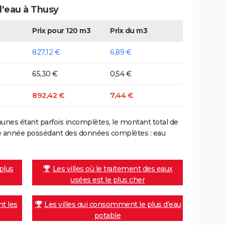
d'eau à Thusy
Prix pour 120 m3
Prix du m3
827,12 €
6,89 €
65,30 €
0,54 €
892,42 €
7,44 €
nes étant parfois incomplètes, le montant total de
ière année possédant des données complètes : eau
 plus
Les villes où le traitement des eaux
usées est le plus cher
nt les
Les villes qui consomment le plus d'eau
potable