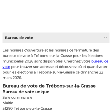
City break
Voyage de noces
Climat
Destinations
Voyage nature
Forum
+
PHOTO
GUIDES D'ACHAT
BONS PLANS
CARTE DE VOEUX
Bureau de vote
Carte Bonne année
Carte Pâques
Carte de Noël
Carte Saint-Valentin
Carte d'anniversaire
DICTIONNAIRE
Les horaires d'ouverture et les horaires de fermeture des
Biographies
Expressions
bureaux de vote à Trébons-sur-la-Grasse pour les élections
Dictionnaire
Citations
Proverbes
PROGRAMME TV
municipales 2026 sont disponibles. Cherchez votre
bureau de
vote
pour trouver son adresse et découvrez où et quand voter
COPAINS D'AVANT
pour les élections à Trébons-sur-la-Grasse ce dimanche 22
Se connecter
Collèges
Universités
Service militaire
S'inscrire
Lycées
Primaires
Entreprises
Avis de recherche
AVIS DE DÉCÈS
mars 2026.
Bureau de vote de Trébons-sur-la-Grasse
FORUM
Bureau de vote unique
Lifestyle
Sport
Television
Cinema
Bricolage
Culture
Auto
Voyage
Salle communale
Mairie
31290 Trébons-sur-la-Grasse