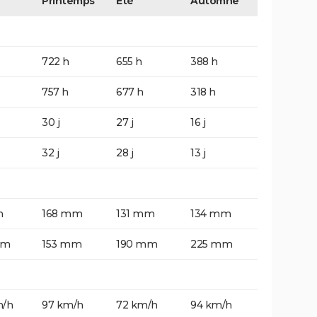
Printemps
Eté
Automne
722 h
655 h
388 h
757 h
677 h
318 h
30 j
27 j
16 j
32 j
28 j
13 j
m
168 mm
131 mm
134 mm
mm
153 mm
190 mm
225 mm
m/h
97 km/h
72 km/h
94 km/h