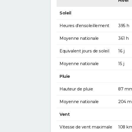
Hiver
Soleil
Heures d'ensoleillement
395 h
Moyenne nationale
361 h
Equivalent jours de soleil
16 j
Moyenne nationale
15 j
Pluie
Hauteur de pluie
87 m
Moyenne nationale
204 
Vent
Vitesse de vent maximale
108 k