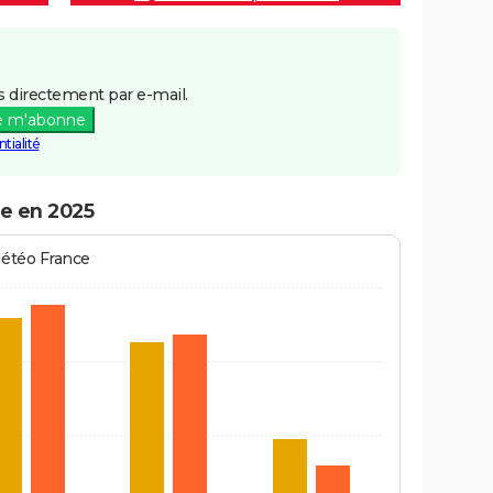
 directement par e-mail.
e m'abonne
tialité
se en 2025
Météo France