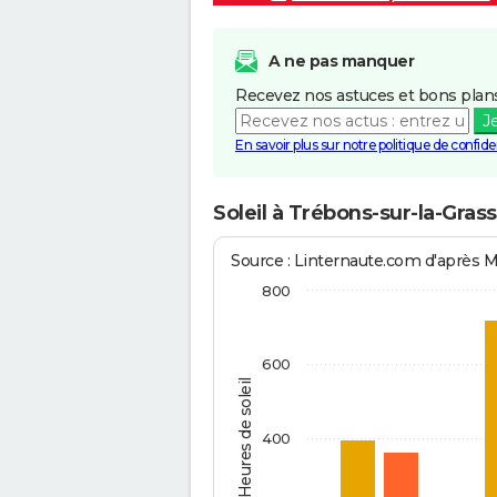
A ne pas manquer
Recevez nos astuces et bons plans
J
En savoir plus sur notre politique de confiden
Soleil à Trébons-sur-la-Gras
Source : Linternaute.com d'après 
800
600
Heures de soleil
400