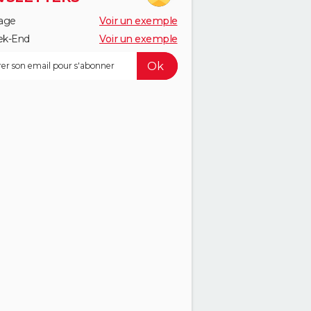
age
Voir un exemple
k-End
Voir un exemple