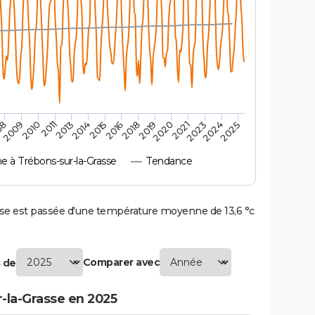
2010
2019
2011
2020
2013
2021
2014
2023
2015
2024
08
2016
2025
2009
2018
 à Trébons-sur-la-Grasse
Tendance
e est passée d'une température moyenne de 13,6 °c
Comparer avec
 de
-la-Grasse en 2025