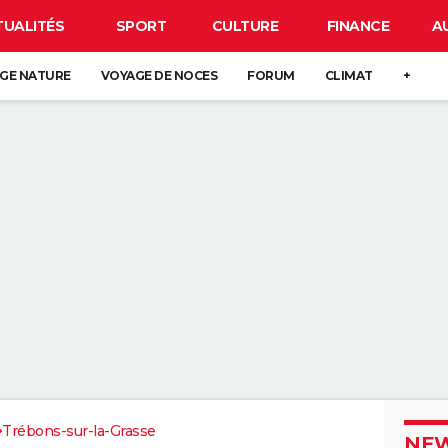
TUALITÉS
SPORT
CULTURE
FINANCE
A
GE NATURE
VOYAGE DE NOCES
FORUM
CLIMAT
+
Trébons-sur-la-Grasse
NEW