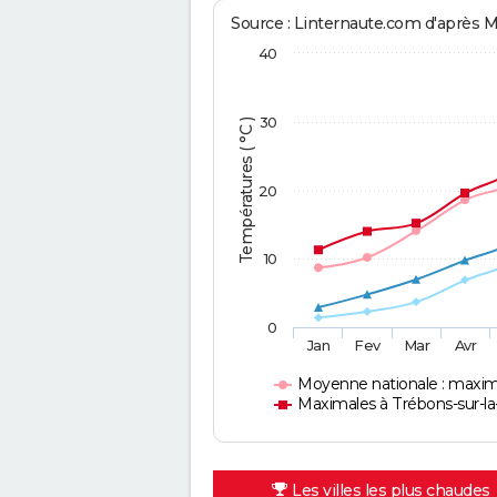
Source : Linternaute.com d'après 
40
30
Températures ( °C )
20
10
0
Jan
Fev
Mar
Avr
Moyenne nationale : maxim
Maximales à Trébons-sur-la
Les villes les plus chaudes