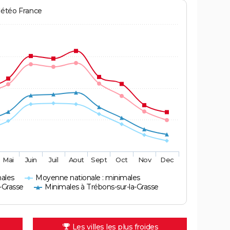
Météo France
Mai
Juin
Juil
Aout
Sept
Oct
Nov
Dec
ales
Moyenne nationale : minimales
-Grasse
Minimales à Trébons-sur-la-Grasse
Les villes les plus froides