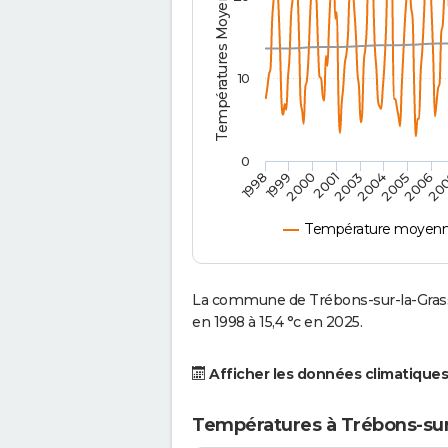
Températures Moyennes ( °C )
10
0
2001
2003
2004
2005
1998
2006
1999
20
2000
Température moyenne
La commune de Trébons-sur-la-Grass
en 1998 à 15,4 °c en 2025.
Afficher les données climatiques
Températures à Trébons-sur