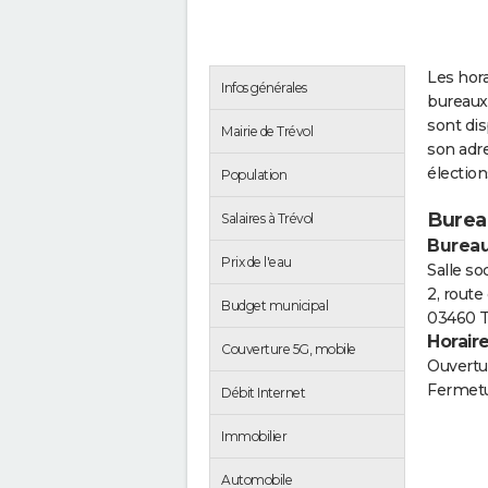
Les hora
Infos générales
bureaux 
sont di
Mairie de Trévol
son adre
électio
Population
Burea
Salaires à Trévol
Bureau
Prix de l'eau
Salle so
2, route
Budget municipal
03460 T
Horair
Couverture 5G, mobile
Ouvertur
Fermetu
Débit Internet
Immobilier
Automobile