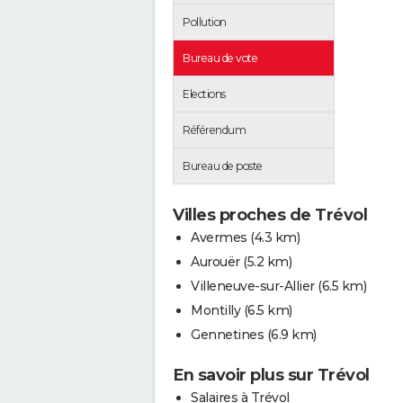
Pollution
Bureau de vote
Elections
Référendum
Bureau de poste
Villes proches de Trévol
Avermes
(4.3 km)
Aurouër
(5.2 km)
Villeneuve-sur-Allier
(6.5 km)
Montilly
(6.5 km)
Gennetines
(6.9 km)
En savoir plus sur Trévol
Salaires à Trévol