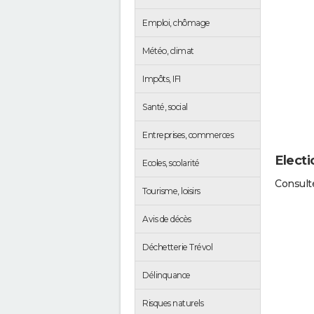
Emploi, chômage
Météo, climat
Impôts, IFI
Santé, social
Entreprises, commerces
Electi
Ecoles, scolarité
Consulte
Tourisme, loisirs
Avis de décès
Déchetterie Trévol
Délinquance
Risques naturels