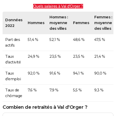
Quels salaires à Val d'Orger ?
Hommes :
Femmes :
Données
Hommes
moyenne
Femmes
moyenne
2022
des villes
des villes
Part des
51,4 %
52,1 %
48,6 %
47,5 %
actifs
Taux
24,9 %
23,5 %
23,5 %
21,4 %
d'activité
Taux
92,0 %
91,6 %
94,1 %
90,0 %
d'emploi
Taux de
7,6 %
7,9 %
5,5 %
9,3 %
chômage
Combien de retraités à Val d'Orger ?