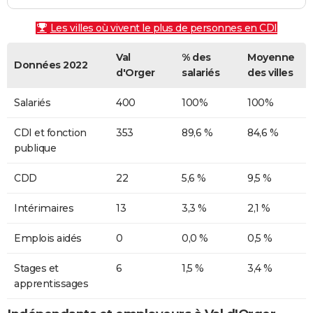
Les villes où vivent le plus de personnes en CDI
Val
% des
Moyenne
Données 2022
d'Orger
salariés
des villes
Salariés
400
100%
100%
CDI et fonction
353
89,6 %
84,6 %
publique
CDD
22
5,6 %
9,5 %
Intérimaires
13
3,3 %
2,1 %
Emplois aidés
0
0,0 %
0,5 %
Stages et
6
1,5 %
3,4 %
apprentissages