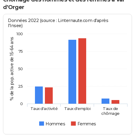
d'Orger
Données 2022 (source : Linternaute.com d'après
l'Insee)
100
% de la pop. active de 15-64 ans
75
50
25
0
Taux d'activité
Taux d'emploi
Taux de
chômage
Hommes
Femmes