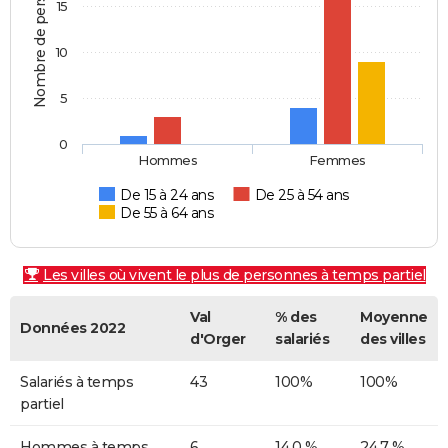
Nombre de personnes
15
10
5
0
Hommes
Femmes
De 15 à 24 ans
De 25 à 54 ans
De 55 à 64 ans
Les villes où vivent le plus de personnes à temps partiel
Val
% des
Moyenne
Données 2022
d'Orger
salariés
des villes
Salariés à temps
43
100%
100%
partiel
Hommes à temps
6
14,0 %
24,7 %