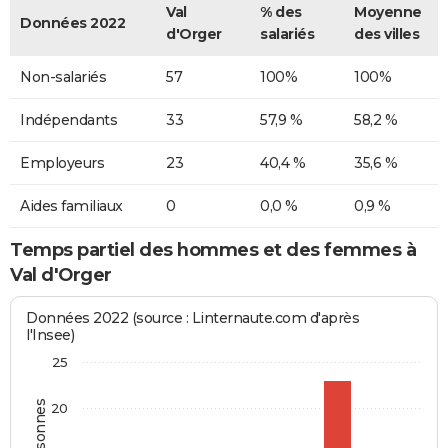
Val
% des
Moyenne
Données 2022
d'Orger
salariés
des villes
Non-salariés
57
100%
100%
Indépendants
33
57,9 %
58,2 %
Employeurs
23
40,4 %
35,6 %
Aides familiaux
0
0,0 %
0,9 %
Temps partiel des hommes et des femmes à
Val d'Orger
Données 2022 (source : Linternaute.com d'après
l'Insee)
25
20