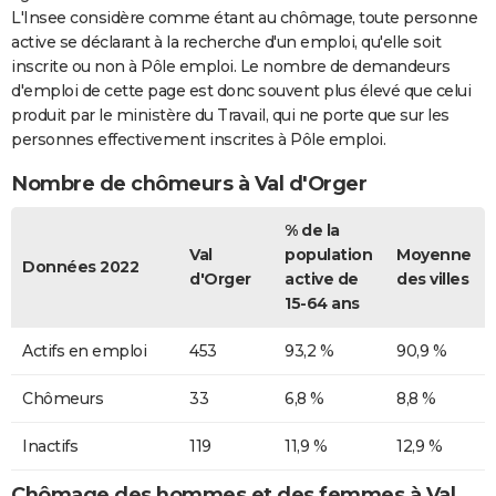
L'Insee considère comme étant au chômage, toute personne
active se déclarant à la recherche d'un emploi, qu'elle soit
inscrite ou non à Pôle emploi. Le nombre de demandeurs
d'emploi de cette page est donc souvent plus élevé que celui
produit par le ministère du Travail, qui ne porte que sur les
personnes effectivement inscrites à Pôle emploi.
Nombre de chômeurs à Val d'Orger
% de la
Val
population
Moyenne
Données 2022
d'Orger
active de
des villes
15-64 ans
Actifs en emploi
453
93,2 %
90,9 %
Chômeurs
33
6,8 %
8,8 %
Inactifs
119
11,9 %
12,9 %
Chômage des hommes et des femmes à Val