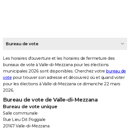
City break
Voyage de noces
Climat
Destinations
Voyage nature
Forum
+
PHOTO
GUIDES D'ACHAT
BONS PLANS
CARTE DE VOEUX
Bureau de vote
Carte Bonne année
Carte Pâques
Carte de Noël
Carte Saint-Valentin
Carte d'anniversaire
DICTIONNAIRE
Les horaires d'ouverture et les horaires de fermeture des
Biographies
Expressions
bureaux de vote à Valle-di-Mezzana pour les élections
Dictionnaire
Citations
Proverbes
PROGRAMME TV
municipales 2026 sont disponibles. Cherchez votre
bureau de
vote
pour trouver son adresse et découvrez où et quand voter
COPAINS D'AVANT
pour les élections à Valle-di-Mezzana ce dimanche 22 mars
Se connecter
Collèges
Universités
Service militaire
S'inscrire
Lycées
Primaires
Entreprises
Avis de recherche
AVIS DE DÉCÈS
2026.
Bureau de vote de Valle-di-Mezzana
FORUM
Bureau de vote unique
Lifestyle
Sport
Television
Cinema
Bricolage
Culture
Auto
Voyage
Salle communale
Rue Lieu Dit Poggiale
20167 Valle-di-Mezzana