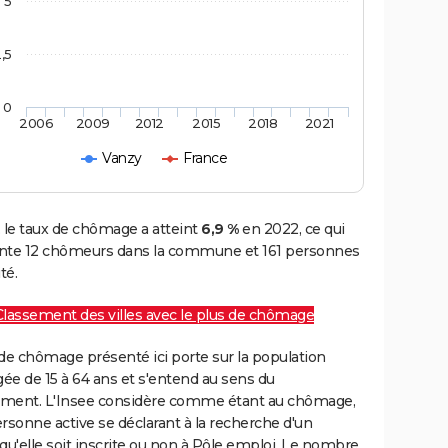
5
,5
0
2006
2009
2012
2015
2018
2021
Vanzy
France
 le taux de chômage a atteint
6,9 %
en 2022, ce qui
nte 12 chômeurs dans la commune et 161 personnes
té.
Classement des villes avec le plus de chômage
de chômage présenté ici porte sur la population
gée de 15 à 64 ans et s'entend au sens du
ment. L'Insee considère comme étant au chômage,
rsonne active se déclarant à la recherche d'un
qu'elle soit inscrite ou non à Pôle emploi. Le nombre