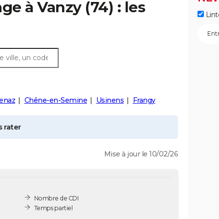
age à
Vanzy
(74) : les
Lint
enaz
Chêne-en-Semine
Usinens
Frangy
 rater
Mise à jour le 10/02/26
Nombre de CDI
Temps partiel