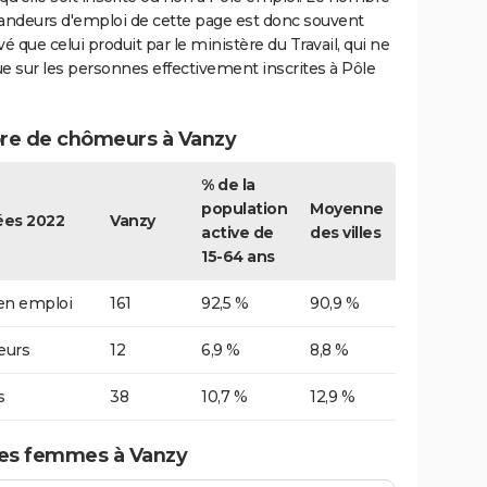
ndeurs d'emploi de cette page est donc souvent
vé que celui produit par le ministère du Travail, qui ne
e sur les personnes effectivement inscrites à Pôle
e de chômeurs à Vanzy
% de la
population
Moyenne
es 2022
Vanzy
active de
des villes
15-64 ans
 en emploi
161
92,5 %
90,9 %
urs
12
6,9 %
8,8 %
s
38
10,7 %
12,9 %
es femmes à Vanzy