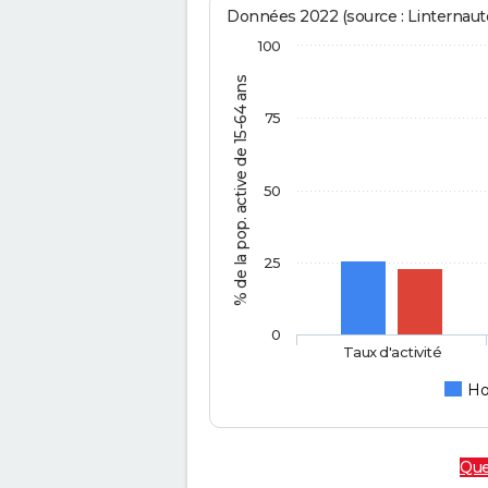
Données 2022 (source : Linternaute
100
% de la pop. active de 15-64 ans
75
50
25
0
Taux d'activité
H
Que