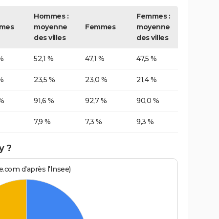
Hommes :
Femmes :
mes
moyenne
Femmes
moyenne
des villes
des villes
%
52,1 %
47,1 %
47,5 %
%
23,5 %
23,0 %
21,4 %
 %
91,6 %
92,7 %
90,0 %
7,9 %
7,3 %
9,3 %
y ?
.com d'après l'Insee)