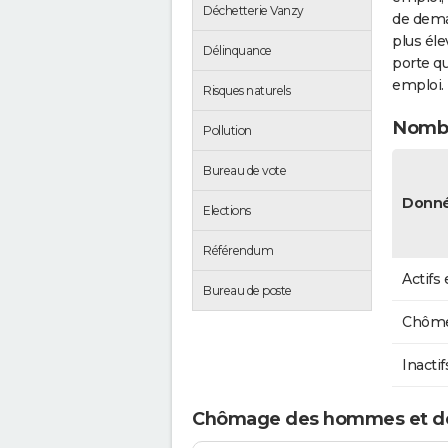
Déchetterie Vanzy
de dema
plus éle
Délinquance
porte qu
emploi.
Risques naturels
Nombr
Pollution
Bureau de vote
Donné
Elections
Référendum
Actifs
Bureau de poste
Chôme
Inactif
Chômage des hommes et d