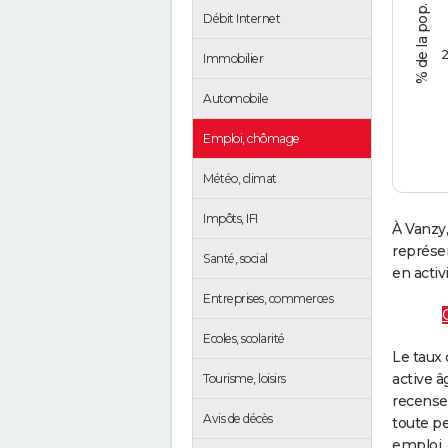
Débit Internet
2
Immobilier
Automobile
Emploi, chômage
Météo, climat
Impôts, IFI
À Vanzy,
représe
Santé, social
en activi
Entreprises, commerces
Ecoles, scolarité
Le taux 
active â
Tourisme, loisirs
recense
Avis de décès
toute pe
emploi, 