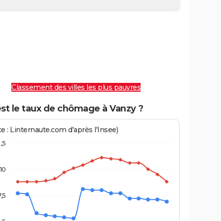
Classement des villes les plus pauvres
est le taux de chômage à Vanzy ?
e : Linternaute.com d'après l'Insee)
2,5
10
7,5