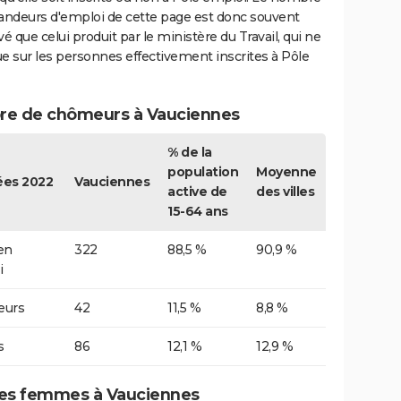
ndeurs d'emploi de cette page est donc souvent
vé que celui produit par le ministère du Travail, qui ne
e sur les personnes effectivement inscrites à Pôle
e de chômeurs à Vauciennes
% de la
population
Moyenne
es 2022
Vauciennes
active de
des villes
15-64 ans
 en
322
88,5 %
90,9 %
i
urs
42
11,5 %
8,8 %
s
86
12,1 %
12,9 %
s femmes à Vauciennes