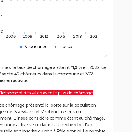
5
,5
0
2006
2009
2012
2015
2018
2021
Vauciennes
France
ennes, le taux de chômage a atteint
11,5 %
en 2022, ce
résente 42 chômeurs dans la commune et 322
s en activité.
Classement des villes avec le plus de chômage
de chômage présenté ici porte sur la population
gée de 15 à 64 ans et s'entend au sens du
ment. L'Insee considère comme étant au chômage,
rsonne active se déclarant à la recherche d'un
qu'elle soit inscrite ou non à Pôle emploi. Le nombre