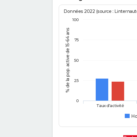
Données 2022 (source : Linternaute
100
% de la pop. active de 15-64 ans
75
50
25
0
Taux d'activité
H