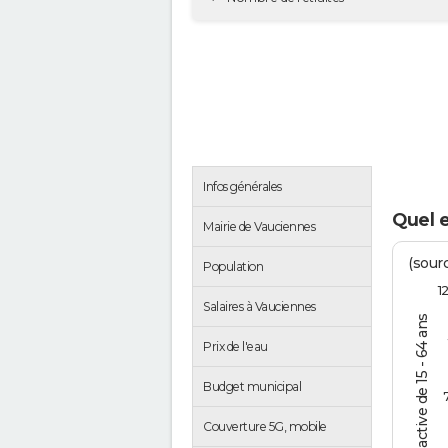
Infos générales
Quel 
Mairie de Vauciennes
(sourc
Population
1
Salaires à Vauciennes
% de la pop. active de 15 - 64 ans
Prix de l'eau
Budget municipal
Couverture 5G, mobile