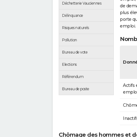
Déchetterie Vauciennes
de dema
plus éle
Délinquance
porte qu
emploi.
Risques naturels
Nombr
Pollution
Bureau de vote
Donné
Elections
Référendum
Actifs
Bureau de poste
emplo
Chôme
Inactif
Chômage des hommes et de