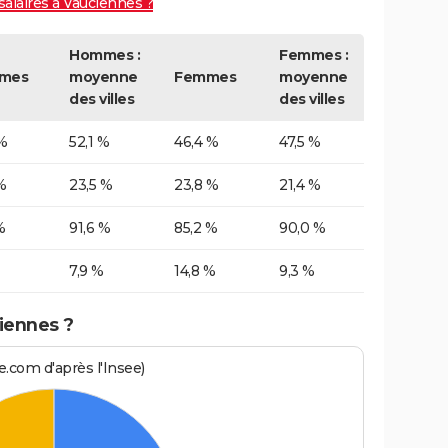
salaires à Vauciennes ?
Hommes :
Femmes :
mes
moyenne
Femmes
moyenne
des villes
des villes
%
52,1 %
46,4 %
47,5 %
%
23,5 %
23,8 %
21,4 %
%
91,6 %
85,2 %
90,0 %
7,9 %
14,8 %
9,3 %
iennes ?
.com d'après l'Insee)