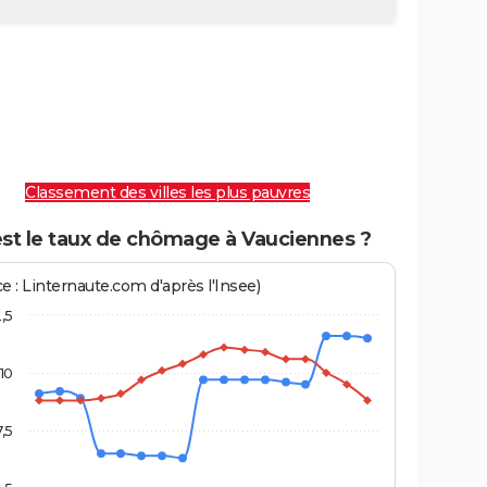
Classement des villes les plus pauvres
est le taux de chômage à Vauciennes ?
e : Linternaute.com d'après l'Insee)
2,5
10
7,5