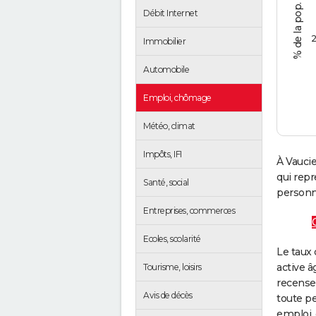
Débit Internet
2
Immobilier
Automobile
Emploi, chômage
Météo, climat
Impôts, IFI
À Vauci
qui rep
Santé, social
personne
Entreprises, commerces
Ecoles, scolarité
Le taux 
active â
Tourisme, loisirs
recense
Avis de décès
toute pe
emploi, 