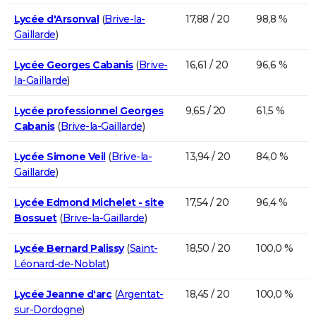
Lycée d'Arsonval
(
Brive-la-
17,88 / 20
98,8 %
Gaillarde
)
Lycée Georges Cabanis
(
Brive-
16,61 / 20
96,6 %
la-Gaillarde
)
Lycée professionnel Georges
9,65 / 20
61,5 %
Cabanis
(
Brive-la-Gaillarde
)
Lycée Simone Veil
(
Brive-la-
13,94 / 20
84,0 %
Gaillarde
)
Lycée Edmond Michelet - site
17,54 / 20
96,4 %
Bossuet
(
Brive-la-Gaillarde
)
Lycée Bernard Palissy
(
Saint-
18,50 / 20
100,0 %
Léonard-de-Noblat
)
Lycée Jeanne d'arc
(
Argentat-
18,45 / 20
100,0 %
sur-Dordogne
)