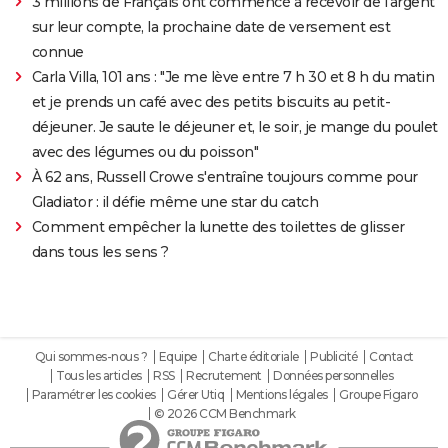
3 millions de Français ont commencé à recevoir de l'argent
sur leur compte, la prochaine date de versement est
connue
Carla Villa, 101 ans : "Je me lève entre 7 h 30 et 8 h du matin
et je prends un café avec des petits biscuits au petit-
déjeuner. Je saute le déjeuner et, le soir, je mange du poulet
avec des légumes ou du poisson"
À 62 ans, Russell Crowe s'entraîne toujours comme pour
Gladiator : il défie même une star du catch
Comment empêcher la lunette des toilettes de glisser
dans tous les sens ?
Qui sommes-nous ?
Equipe
Charte éditoriale
Publicité
Contact
Tous les articles
RSS
Recrutement
Données personnelles
Paramétrer les cookies
Gérer Utiq
Mentions légales
Groupe Figaro
© 2026 CCM Benchmark