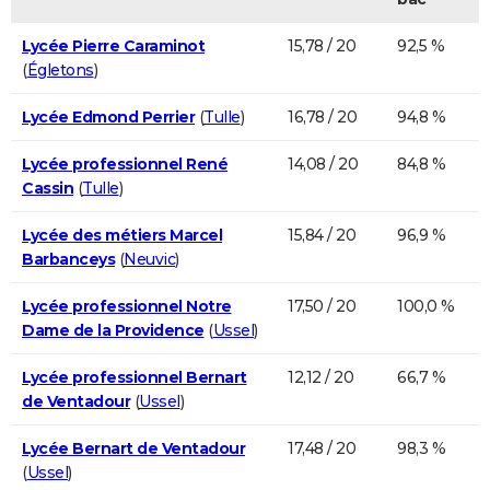
Lycée Pierre Caraminot
15,78 / 20
92,5 %
(
Égletons
)
Lycée Edmond Perrier
(
Tulle
)
16,78 / 20
94,8 %
Lycée professionnel René
14,08 / 20
84,8 %
Cassin
(
Tulle
)
Lycée des métiers Marcel
15,84 / 20
96,9 %
Barbanceys
(
Neuvic
)
Lycée professionnel Notre
17,50 / 20
100,0 %
Dame de la Providence
(
Ussel
)
Lycée professionnel Bernart
12,12 / 20
66,7 %
de Ventadour
(
Ussel
)
Lycée Bernart de Ventadour
17,48 / 20
98,3 %
(
Ussel
)