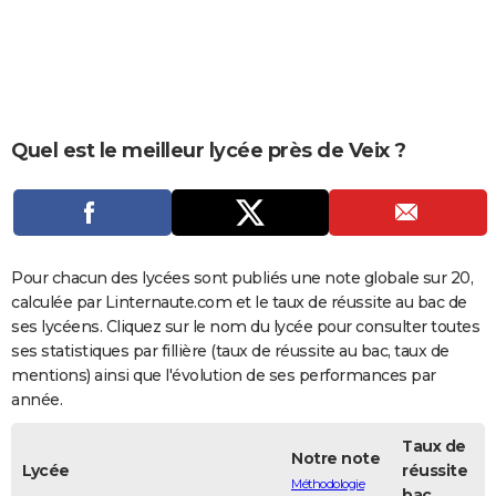
City break
Voyage de noces
Climat
Destinations
Voyage nature
Forum
+
PHOTO
GUIDES D'ACHAT
BONS PLANS
Quel est le meilleur lycée près de Veix ?
CARTE DE VOEUX
Carte Bonne année
Carte Pâques
Carte de Noël
Carte Saint-Valentin
Carte d'anniversaire
DICTIONNAIRE
Biographies
Expressions
Dictionnaire
Citations
Proverbes
PROGRAMME TV
Pour chacun des lycées sont publiés une note globale sur 20,
COPAINS D'AVANT
calculée par Linternaute.com et le taux de réussite au bac de
ses lycéens. Cliquez sur le nom du lycée pour consulter toutes
Se connecter
Collèges
Universités
Service militaire
S'inscrire
Lycées
Primaires
Entreprises
Avis de recherche
AVIS DE DÉCÈS
ses statistiques par fillière (taux de réussite au bac, taux de
mentions) ainsi que l'évolution de ses performances par
FORUM
année.
Lifestyle
Sport
Television
Cinema
Bricolage
Culture
Auto
Voyage
Taux de
Notre note
Lycée
réussite
Méthodologie
bac