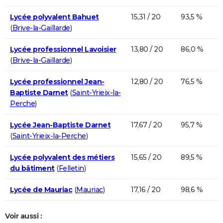
Lycée polyvalent Bahuet
15,31 / 20
93,5 %
(
Brive-la-Gaillarde
)
Lycée professionnel Lavoisier
13,80 / 20
86,0 %
(
Brive-la-Gaillarde
)
Lycée professionnel Jean-
12,80 / 20
76,5 %
Baptiste Darnet
(
Saint-Yrieix-la-
Perche
)
Lycée Jean-Baptiste Darnet
17,67 / 20
95,7 %
(
Saint-Yrieix-la-Perche
)
Lycée polyvalent des métiers
15,65 / 20
89,5 %
du bâtiment
(
Felletin
)
Lycée de Mauriac
(
Mauriac
)
17,16 / 20
98,6 %
Voir aussi :