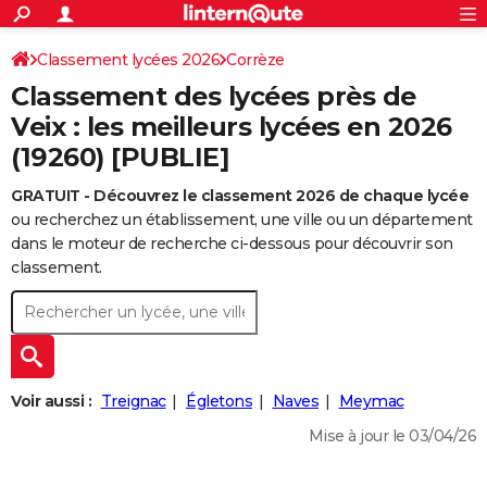
ACTUALITÉS
Connexion
S'inscrire
Classement lycées 2026
Corrèze
Rechercher
Société
Education
Villes
Politique
Faits Divers
Monde
+
SPORT
Classement des lycées près de
Football
Cyclisme
Forum
Coupe du monde 2026
Tennis
Rugby
CULTURE
Veix : les meilleurs lycées en 2026
(19260) [PUBLIE]
TNT
Cinéma
Musique
Programme TV
Streaming
Sorties cinéma
+
FINANCE
GRATUIT - Découvrez le classement 2026 de chaque lycée
Impôts
Immobilier
Banque
Crédit
Retraite
Epargne
Risques naturels par ville
Assurance
AUTO
ou recherchez un établissement, une ville ou un département
Réserver un essai
Berlines
Forum auto
Essais
Citadines
SUV
+
dans le moteur de recherche ci-dessous pour découvrir son
HIGH-TECH
classement.
Meilleur smartphone
Ordinateurs
Guide high-tech
Mobiles
Internet
Jeux vidéo
+
BRICOLAGE
Aménagement intérieur
Cuisine
Jardinage
+
Forum
Extérieur
Salle de bains
Rangement
WEEK-END
Escapades
Expositions
Week-end nature
Guides de France
Patrimoine
Musées
+
LIFESTYLE
Voir aussi :
Treignac
Égletons
Naves
Meymac
Bien-être
Mode
+
Art de vivre
Loisirs
Modes de vie
SANTE
Mise à jour le 03/04/26
Guide de la santé
Médicaments
+
Alimentation
Maladies
Sommeil
VOYAGE