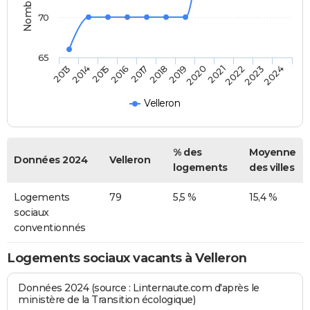
70
65
2013
2014
2015
2016
2017
2018
2019
2020
2021
2022
2023
2024
Velleron
% des
Moyenne
Données 2024
Velleron
logements
des villes
Logements
79
5,5 %
15,4 %
sociaux
conventionnés
Logements sociaux vacants à Velleron
Données 2024 (source : Linternaute.com d'après le
ministère de la Transition écologique)