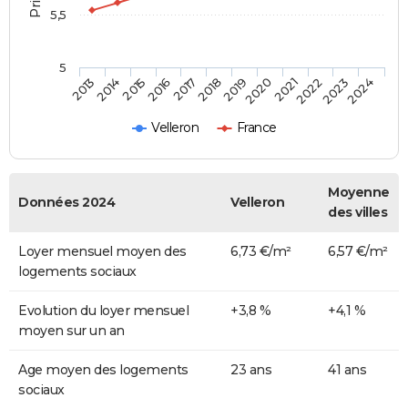
5,5
5
2014
2017
2020
2023
2015
2018
2021
2024
2013
2016
2019
2022
Velleron
France
Moyenne
Données 2024
Velleron
des villes
Loyer mensuel moyen des
6,73 €/m²
6,57 €/m²
logements sociaux
Evolution du loyer mensuel
+3,8 %
+4,1 %
moyen sur un an
Age moyen des logements
23 ans
41 ans
sociaux