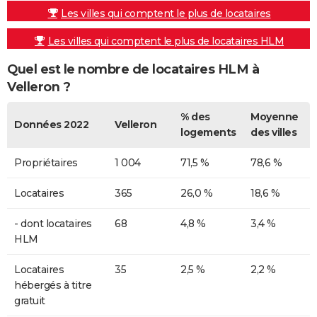
Les villes qui comptent le plus de locataires
Les villes qui comptent le plus de locataires HLM
Quel est le nombre de locataires HLM à
Velleron ?
% des
Moyenne
Données 2022
Velleron
logements
des villes
Propriétaires
1 004
71,5 %
78,6 %
Locataires
365
26,0 %
18,6 %
- dont locataires
68
4,8 %
3,4 %
HLM
Locataires
35
2,5 %
2,2 %
hébergés à titre
gratuit