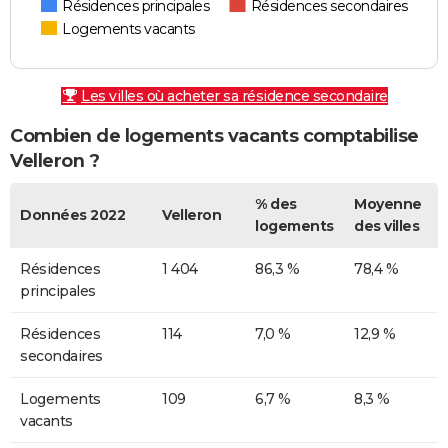
Résidences principales
Résidences secondaires
Logements vacants
Les villes où acheter sa résidence secondaire
Combien de logements vacants comptabilise
Velleron ?
% des
Moyenne
Données 2022
Velleron
logements
des villes
Résidences
1 404
86,3 %
78,4 %
principales
Résidences
114
7,0 %
12,9 %
secondaires
Logements
109
6,7 %
8,3 %
vacants