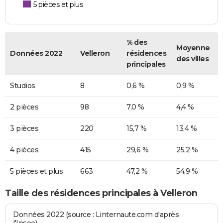
5 pièces et plus
% des
Moyenne
Données 2022
Velleron
résidences
des villes
principales
Studios
8
0,6 %
0,9 %
2 pièces
98
7,0 %
4,4 %
3 pièces
220
15,7 %
13,4 %
4 pièces
415
29,6 %
25,2 %
5 pièces et plus
663
47,2 %
54,9 %
Taille des résidences principales à Velleron
Données 2022 (source : Linternaute.com d'après