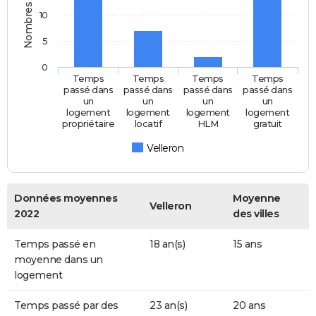
Nombres d'années
10
5
0
Temps
Temps
Temps
Temps
passé dans
passé dans
passé dans
passé dans
un
un
un
un
logement
logement
logement
logement
propriétaire
locatif
HLM
gratuit
Velleron
Données moyennes
Moyenne
Velleron
2022
des villes
Temps passé en
18 an(s)
15 ans
moyenne dans un
logement
Temps passé par des
23 an(s)
20 ans