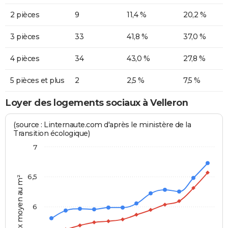
2 pièces
9
11,4 %
20,2 %
3 pièces
33
41,8 %
37,0 %
4 pièces
34
43,0 %
27,8 %
5 pièces et plus
2
2,5 %
7,5 %
Loyer des logements sociaux à Velleron
(source : Linternaute.com d'après le ministère de la
Transition écologique)
7
6,5
Prix moyen au m²
6