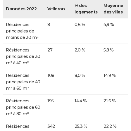
% des
Moyenne
Données 2022
Velleron
logements
des villes
Résidences
8
0,6 %
4,9 %
principales de
moins de 30 m²
Résidences
27
2,0 %
5,8 %
principales de 30
m² à 40 m²
Résidences
108
8,0 %
14,9 %
principales de 40
m² à 60 m²
Résidences
195
14,4 %
21,6 %
principales de 60
m² à 80 m²
Résidences
342
25,3 %
22,2 %