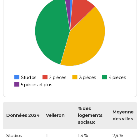
Studios
2 pièces
3 pièces
4 pièces
5 pièces et plus
% des
Moyenne
Données 2024
Velleron
logements
des villes
sociaux
Studios
1
1,3 %
7,4 %