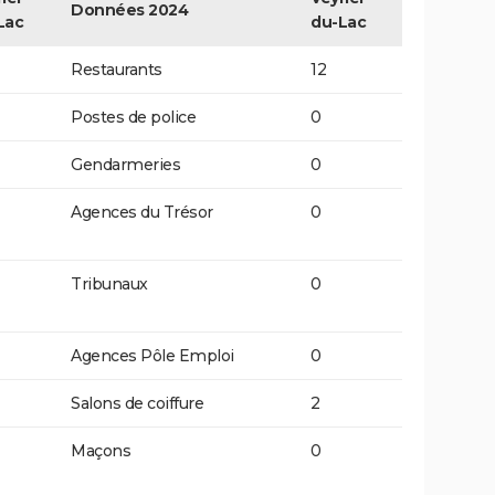
Données 2024
Lac
du-Lac
Restaurants
12
Postes de police
0
Gendarmeries
0
Agences du Trésor
0
Tribunaux
0
Agences Pôle Emploi
0
Salons de coiffure
2
Maçons
0