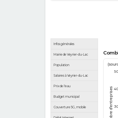
Infos générales
Combi
Mairie de Veyrier-du-Lac
(sourc
Population
5
Salaires à Veyrier-du-Lac
Prix de l'eau
Nombre d'entreprises
4
Budget municipal
3
Couverture 5G, mobile
Débit Internet