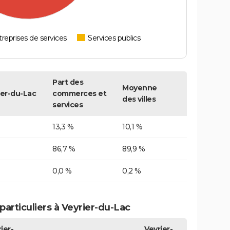
reprises de services
Services publics
Part des
Moyenne
ier-du-Lac
commerces et
des villes
services
13,3 %
10,1 %
86,7 %
89,9 %
0,0 %
0,2 %
articuliers à Veyrier-du-Lac
ier-
Veyrier-