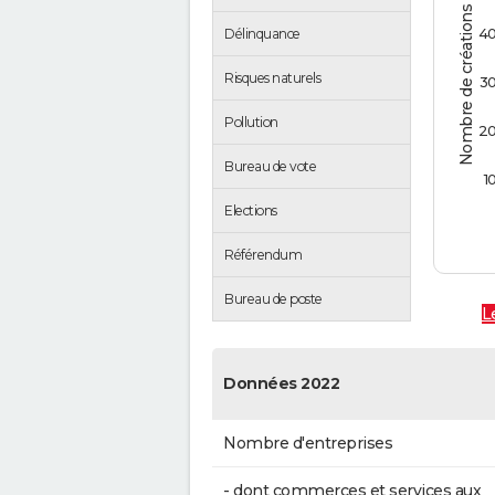
Nombre de créations d'entreprises
4
Délinquance
Risques naturels
3
Pollution
2
Bureau de vote
1
Elections
Référendum
Bureau de poste
L
Données 2022
Nombre d'entreprises
- dont commerces et services aux