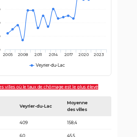
0
0
0
0
2005
2008
2011
2014
2017
2020
2023
Veyrier-du-Lac
es villes où le taux de chômage est le plus élevé
Moyenne
Veyrier-du-Lac
des villes
409
158,4
60
45,5