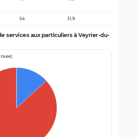
54
31,9
 services aux particuliers à Veyrier-du-
Insee)