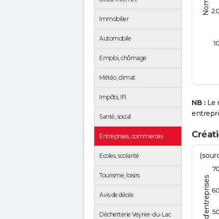
2
Immobilier
Automobile
1
Emploi, chômage
Météo, climat
Impôts, IFI
NB :
Le 
entrepr
Santé, social
Créati
Entreprises, commerces
(sourc
Ecoles, scolarité
7
Tourisme, loisirs
6
Avis de décès
5
Déchetterie Veyrier-du-Lac