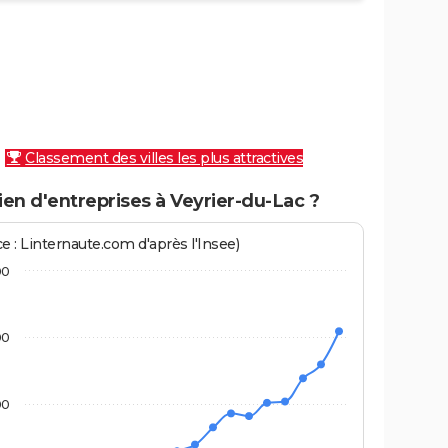
Classement des villes les plus attractives
en d'entreprises à Veyrier-du-Lac ?
e : Linternaute.com d'après l'Insee)
00
00
00