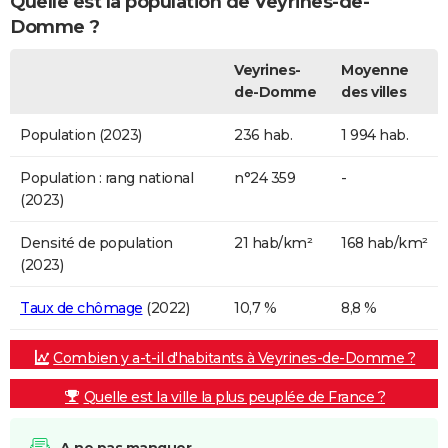
Quelle est la population de Veyrines-de-
Domme ?
Veyrines-
Moyenne
de-Domme
des villes
Population (2023)
236 hab.
1 994 hab.
Population : rang national
n°24 359
-
(2023)
Densité de population
21 hab/km²
168 hab/km²
(2023)
Taux de chômage
(2022)
10,7 %
8,8 %
Combien y a-t-il d'habitants à Veyrines-de-Domme ?
Quelle est la ville la plus peuplée de France ?
A ne pas manquer