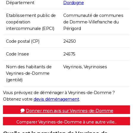
Département
Dordogne
Etablissement public de
Communauté de communes
coopération
de Domme-Villefranche du
intercommunale (EPCI)
Périgord
Code postal (CP)
24250
Code Insee
24575
Nom des habitants de
Veyrinois, Veyrinoises
Veyrines-de-Domme
(gentilé)
Vous prévoyez de déménager à Veyrines-de-Domme ?
Obtenez votre
devis déménagement
.
Donner mon avis sur Veyrines-de-Domme
Comparer Veyrines-de-Domme à une autre ville...