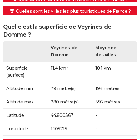
Quelles sont les villes les plus touristiques de France ?
Quelle est la superficie de Veyrines-de-
Domme ?
Veyrines-de-
Moyenne
Domme
des villes
Superficie
11,4 km²
18,1 km²
(surface)
Altitude min.
79 mètre(s)
194 mètres
Altitude max.
280 mètre(s)
395 mètres
Latitude
44.800367
-
Longitude
1.105715
-