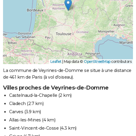
Leaflet
|
Map data ©
OpenStreetMap
contributors
La commune de Veyrines-de-Domme se situe à une distance
de 461 km de Paris (à vol d'oiseau).
Villes proches de Veyrines-de-Domme
Castelnaud-la-Chapelle
(2 km)
Cladech
(2.7 km)
Carves
(3.9 km)
Allas-les-Mines
(4 km)
Saint-Vincent-de-Cosse
(4.3 km)