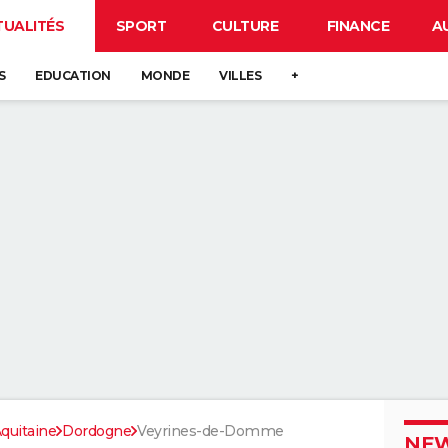
TUALITÉS
SPORT
CULTURE
FINANCE
A
S
EDUCATION
MONDE
VILLES
+
quitaine
Dordogne
Veyrines-de-Domme
NEW