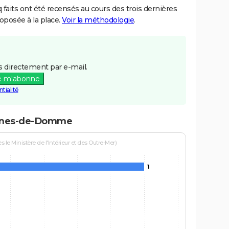
aits ont été recensés au cours des trois dernières
posée à la place.
Voir la méthodologie
.
 directement par e-mail.
e m'abonne
tialité
yrines-de-Domme
le Ministère de l'Intérieur et des Outre-Mer)
1