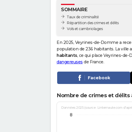
SOMMAIRE
Taux de criminalité
Répartition des crimes et délits
Vols et cambriolages
En 2025, Veyrines-de-Domme a recen
population de 236 habitants. La ville a
habitants
, ce qui place Veyrines-d
dangereuses
de France.
Facebook
Nombre de crimes et délit
Données 2025 (source : Linternaute.com d'après 
8