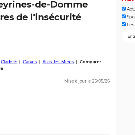
eyrines-de-Domme
Actu
fres de l'insécurité
Spo
Les 
Cladech
Carves
Allas-les-Mines
Comparer
le
Mise à jour le 25/05/26