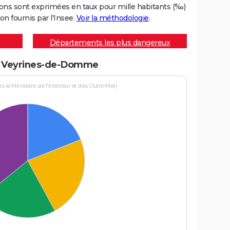
ons sont exprimées en taux pour mille habitants (‰)
on fournis par l'Insee.
Voir la méthodologie
.
Départements les plus dangereux
s à Veyrines-de-Domme
le Ministère de l'Intérieur et des Outre-Mer)