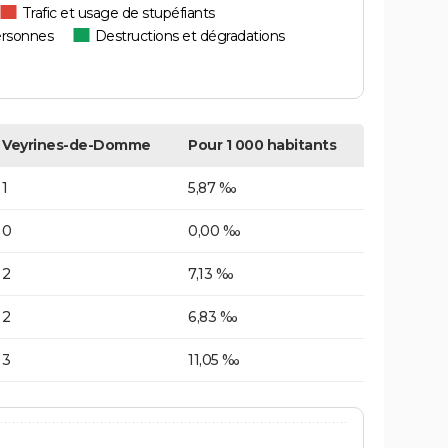
Trafic et usage de stupéfiants
ersonnes
Destructions et dégradations
Veyrines-de-Domme
Pour 1 000 habitants
1
5,87 ‰
0
0,00 ‰
2
7,13 ‰
2
6,83 ‰
3
11,05 ‰