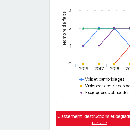
3
Nombre de faits
2
1
0
2016
2017
2018
2
Vols et cambriolages
Violences contre des p
Escroqueries et fraudes
Classement : destructions et dégrad
par ville