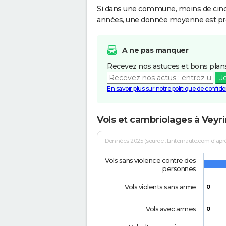
Si dans une commune, moins de cinq f
années, une donnée moyenne est pro
A ne pas manquer
Recevez nos astuces et bons plans
J
En savoir plus sur notre politique de confiden
Vols et cambriolages à Ve
Données 2025 (source : Linternaute.com d'après 
Vols sans violence contre des
personnes
Vols violents sans arme
0
Vols avec armes
0