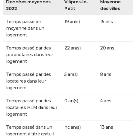
Données moyennes
Viâpres-le-
Moyenne
2022
Petit
des villes
Temps passé en
19 an(s)
15 ans
moyenne dans un
logement
Temps passé par des
22 an(s)
20 ans
propriétaires dans leur
logement
Temps passé par des
5 an(s)
8 ans
locataires dans leur
logement
Temps passé par des
0 an(s)
4 ans
locataires HLM dans leur
logement
Temps passé dans un
nc an(s)
13 ans
logement à titre gratuit