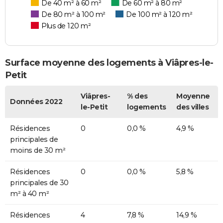
De 40 m² à 60 m²
De 60 m² à 80 m²
De 80 m² à 100 m²
De 100 m² à 120 m²
Plus de 120 m²
Surface moyenne des logements à Viâpres-le-
Petit
Viâpres-
% des
Moyenne
Données 2022
le-Petit
logements
des villes
Résidences
0
0,0 %
4,9 %
principales de
moins de 30 m²
Résidences
0
0,0 %
5,8 %
principales de 30
m² à 40 m²
Résidences
4
7,8 %
14,9 %