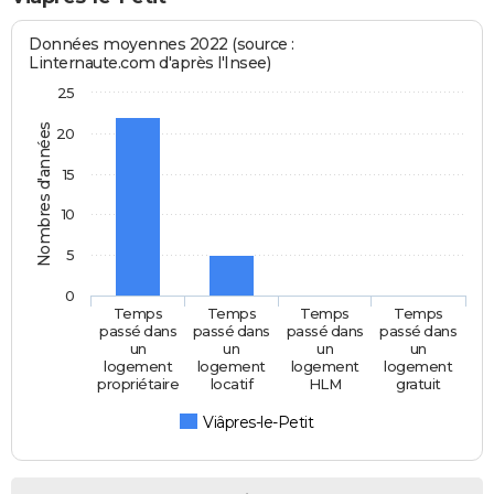
Données moyennes 2022 (source :
Linternaute.com d'après l'Insee)
25
Nombres d'années
20
15
10
5
0
Temps
Temps
Temps
Temps
passé dans
passé dans
passé dans
passé dans
un
un
un
un
logement
logement
logement
logement
propriétaire
locatif
HLM
gratuit
Viâpres-le-Petit