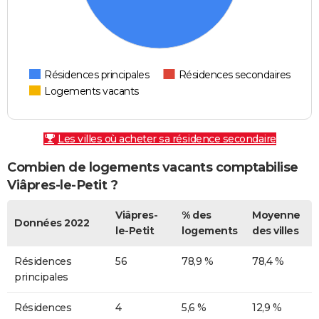
Résidences principales
Résidences secondaires
Logements vacants
Les villes où acheter sa résidence secondaire
Combien de logements vacants comptabilise
Viâpres-le-Petit ?
Viâpres-
% des
Moyenne
Données 2022
le-Petit
logements
des villes
Résidences
56
78,9 %
78,4 %
principales
Résidences
4
5,6 %
12,9 %