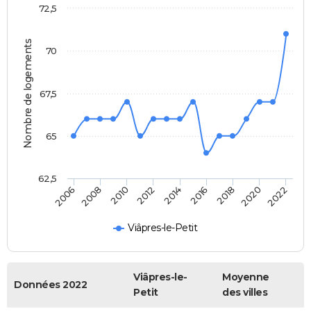
72,5
Nombre de logements
70
67,5
65
62,5
2012
2014
2016
2018
2020
2022
2006
2008
2010
Viâpres-le-Petit
Viâpres-le-
Moyenne
Données 2022
Petit
des villes