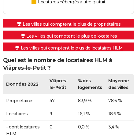
Locataires hébergés à titre gratuit
Les villes qui comptent le plus de propriétaires
Les villes qui comptent le plus de locataires
Les villes qui comptent le plus de locataires HLM
Quel est le nombre de locataires HLM à
Viâpres-le-Petit ?
Viâpres-
% des
Moyenne
Données 2022
le-Petit
logements
des villes
Propriétaires
47
83,9 %
78,6 %
Locataires
9
16,1 %
18,6 %
- dont locataires
0
0,0 %
3,4 %
HLM