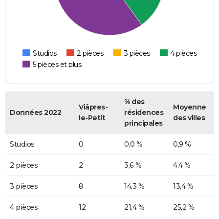
Studios
2 pièces
3 pièces
4 pièces
5 pièces et plus
% des
Viâpres-
Moyenne
Données 2022
résidences
le-Petit
des villes
principales
Studios
0
0,0 %
0,9 %
2 pièces
2
3,6 %
4,4 %
3 pièces
8
14,3 %
13,4 %
4 pièces
12
21,4 %
25,2 %