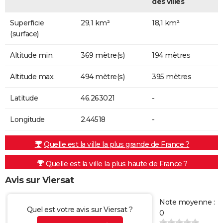
des villes
Superficie
29,1 km²
18,1 km²
(surface)
Altitude min.
369 mètre(s)
194 mètres
Altitude max.
494 mètre(s)
395 mètres
Latitude
46.263021
-
Longitude
2.44518
-
Quelle est la ville la plus grande de France ?
Quelle est la ville la plus haute de France ?
Avis sur Viersat
Note moyenne :
Quel est votre avis sur Viersat ?
0