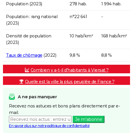
Population (2023)
278 hab.
1 994 hab.
Population : rang national
n°22 641
-
(2023)
Densité de population
10 hab/km²
168 hab/km²
(2023)
Taux de chômage
(2022)
9,8 %
8,8 %
Combien y a-t-il d'habitants à Viersat ?
Quelle est la ville la plus peuplée de France ?
A ne pas manquer
Recevez nos astuces et bons plans directement par e-
mail.
Je m'abonne
En savoir plus sur notre politique de confidentialité