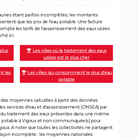
unes étant parfois incomplètes, les montants
ntent que les prix de l'eau potable. Une facture
mpte les tarifs de l'assainissement des eaux usées
ché ici.
 plus
Les villes où le traitement des eaux
usées est le plus cher
nt les
Les villes qui consomment le plus d'eau
potable
nt des moyennes calculées à partir des données
des services d'eau et d'assainissement (ONSEA) par
rge du traitement des eaux présentes dans une même
u potable à Vigoux et non-communiquée(s) pour
igoux. A noter que toutes les collectivités ne partagent
 façon incomplète : les moyennes nationales