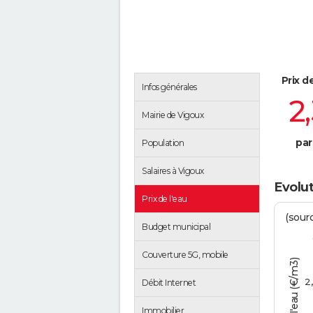
Prix d
Infos générales
2
Mairie de Vigoux
par
Population
Salaires à Vigoux
Evolut
Prix de l'eau
(sour
Budget municipal
Couverture 5G, mobile
Tarif de l'eau (€/m3)
2
Débit Internet
Immobilier