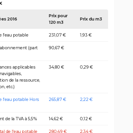
x
Prix pour
es 2016
Prix du m3
120 m3
e l'eau potable
231,07 €
1,93 €
 abonnement (part
90,67 €
nces applicables
34,80 €
0,29 €
 navigables,
tion de la ressource,
on, etc.)
de l'eau potable Hors
265,87 €
2,22 €
t de la TVA à 5,5%
14,62 €
0,12 €
tal de l'eau potable
280,49 €
2,34 €