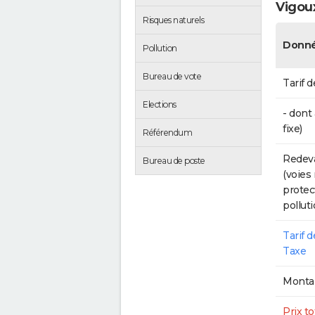
Vigou
Risques naturels
Donné
Pollution
Bureau de vote
Tarif d
Elections
- dont
fixe)
Référendum
Redeva
Bureau de poste
(voies
protec
polluti
Tarif 
Taxe
Montan
Prix to