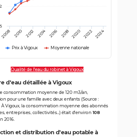
2
,5
2016
2020
2010
2024
2014
2018
2008
2022
2012
Prix à Vigoux
Moyenne nationale
Qualité de l'eau du robinet à Vigoux
e d'eau détaillée à Vigoux
e consommation moyenne de 120 m3/an,
on pour une famille avec deux enfants (Source :
 À Vigoux, la consommation moyenne des abonnés
, entreprises, collectivités...) était d'environ
108
n 2016.
tion et distribution d'eau potable à