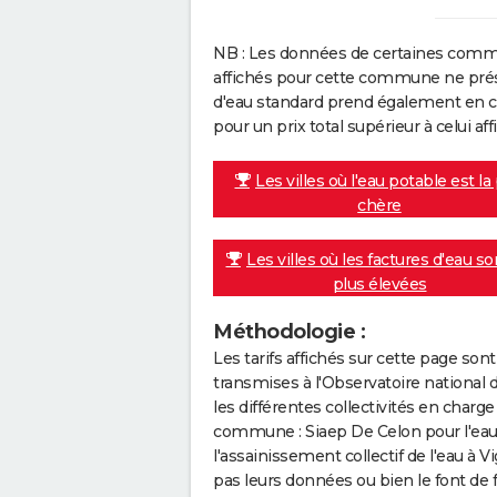
NB : Les données de certaines comm
affichés pour cette commune ne prése
d'eau standard prend également en co
pour un prix total supérieur à celui affi
Les villes où l'eau potable est la
chère
Les villes où les factures d'eau so
plus élevées
Méthodologie :
Les tarifs affichés sur cette page so
transmises à l'Observatoire national 
les différentes collectivités en cha
commune : Siaep De Celon pour l'ea
l'assainissement collectif de l'eau à V
pas leurs données ou bien le font de