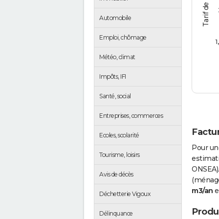
Automobile
Emploi, chômage
1
Météo, climat
Impôts, IFI
Santé, social
Entreprises, commerces
Factur
Ecoles, scolarité
Pour un
Tourisme, loisirs
estimati
ONSEA).
Avis de décès
(ménages
m3/an
e
Déchetterie Vigoux
Produc
Délinquance