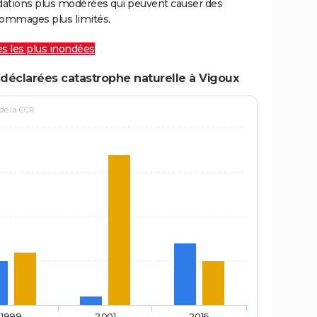
ations plus modérées qui peuvent causer des
ommages plus limités.
les les plus inondées
déclarées catastrophe naturelle à Vigoux
 de la CCR
1999
2001
2016