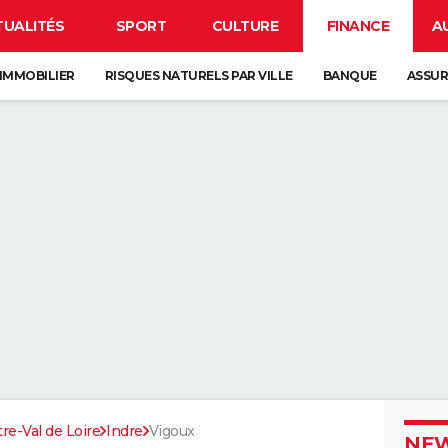
TUALITÉS
SPORT
CULTURE
FINANCE
A
IMMOBILIER
RISQUES NATURELS PAR VILLE
BANQUE
ASSU
re-Val de Loire
Indre
Vigoux
NEW