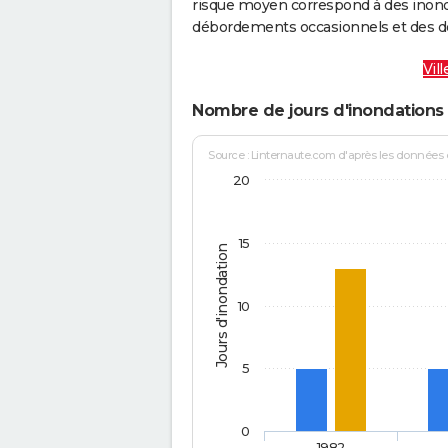
risque moyen correspond à des inond
débordements occasionnels et des d
Vil
Nombre de jours d'inondations 
Source : Linternaute.com d'après les données
20
15
Jours d'inondation
10
5
0
1982