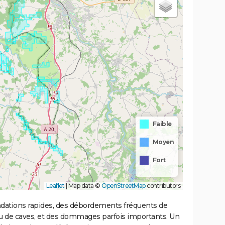
Faible
Moyen
Fort
Leaflet
|
Map data ©
OpenStreetMap
contributors
ondations rapides, des débordements fréquents de
ou de caves, et des dommages parfois importants. Un