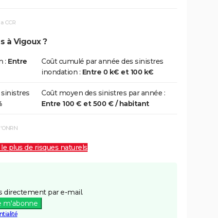
la CCR
s à Vigoux ?
n :
Entre
Coût cumulé par année des sinistres
inondation :
Entre 0 k€ et 100 k€
 sinistres
Coût moyen des sinistres par année :
%
Entre 100 € et 500 € / habitant
 l'ONRN
 le plus de risques naturels
 directement par e-mail.
e m'abonne
tialité