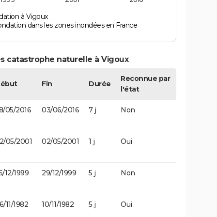
dation à Vigoux
ondation dans les zones inondées en France
s catastrophe naturelle à Vigoux
Reconnue par
ébut
Fin
Durée
l'état
8/05/2016
03/06/2016
7 j
Non
2/05/2001
02/05/2001
1 j
Oui
5/12/1999
29/12/1999
5 j
Non
6/11/1982
10/11/1982
5 j
Oui