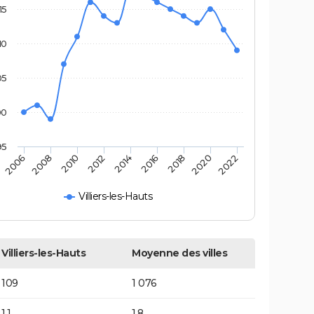
15
10
05
00
95
2006
2008
2010
2012
2014
2016
2018
2020
2022
Villiers-les-Hauts
Villiers-les-Hauts
Moyenne des villes
109
1 076
1,1
1,8