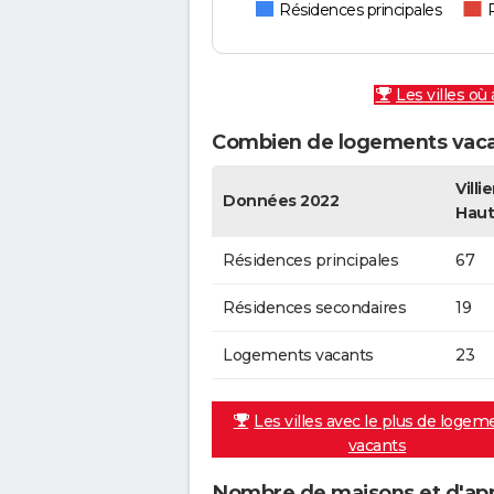
Résidences principales
Les villes où
Combien de logements vacant
Villi
Données 2022
Haut
Résidences principales
67
Résidences secondaires
19
Logements vacants
23
Les villes avec le plus de logem
vacants
Nombre de maisons et d'appa