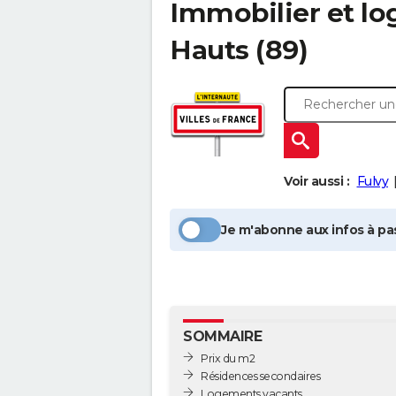
Immobilier et l
Hauts
(89)
Voir aussi :
Fulvy
Je m'abonne aux infos à pas
SOMMAIRE
Prix du m2
Résidences secondaires
Logements vacants