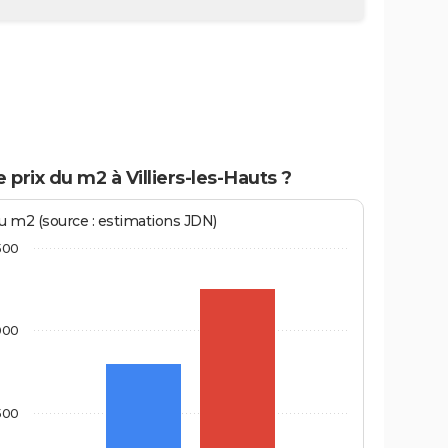
e prix du m2 à Villiers-les-Hauts ?
au m2 (source : estimations JDN)
500
000
500