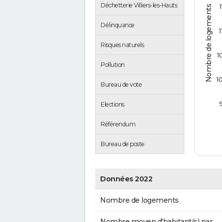
Déchetterie Villiers-les-Hauts
1
Nombre de logements
Délinquance
1
Risques naturels
1
Pollution
1
Bureau de vote
Elections
Référendum
Bureau de poste
Données 2022
Nombre de logements
Nombre moyen d'habitant(s) par