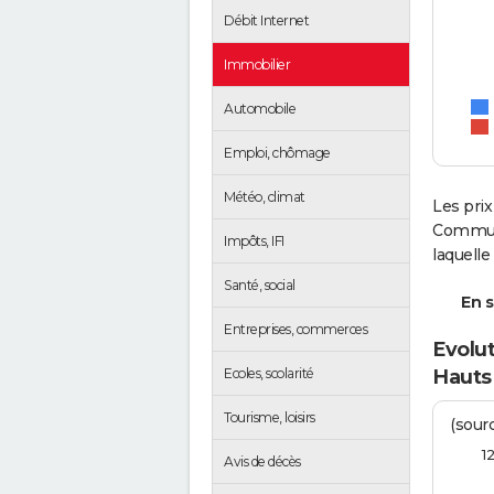
Débit Internet
Immobilier
Automobile
Emploi, chômage
Météo, climat
Les prix
Communa
Impôts, IFI
laquelle
Santé, social
En s
Entreprises, commerces
Evolut
Ecoles, scolarité
Hauts
Tourisme, loisirs
(sourc
1
Avis de décès