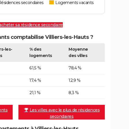
Résidences secondaires
Logements vacants
 acheter sa résidence secondaire
s comptabilise Villiers-les-Hauts ?
ers-les-
% des
Moyenne
s
logements
des villes
61,5 %
78,4 %
17,4 %
12,9 %
21,1 %
8,3 %
ents
Les villes avec le plus de résidences
secondaires
rtements à Villiers-les-Hauts