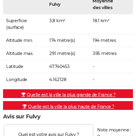
Moyenne
Fulvy
des villes
Superficie
3,8 km²
18,1 km²
(surface)
Altitude min.
174 mètre(s)
194 mètres
Altitude max.
291 mètre(s)
395 mètres
Latitude
47.740453
-
Longitude
4.162128
-
Quelle est la ville la plus grande de France ?
Quelle est la ville la plus haute de France ?
Avis sur Fulvy
Note moyenne :
Quel est votre avis sur Fulvy ?