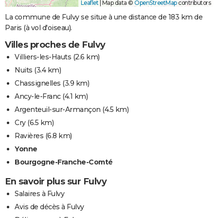
Leaflet
|
Map data ©
OpenStreetMap
contributors
La commune de Fulvy se situe à une distance de 183 km de
Paris (à vol d'oiseau).
Villes proches de Fulvy
Villiers-les-Hauts
(2.6 km)
Nuits
(3.4 km)
Chassignelles
(3.9 km)
Ancy-le-Franc
(4.1 km)
Argenteuil-sur-Armançon
(4.5 km)
Cry
(6.5 km)
Ravières
(6.8 km)
Yonne
Bourgogne-Franche-Comté
En savoir plus sur Fulvy
Salaires à Fulvy
Avis de décès à Fulvy