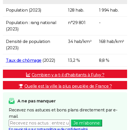
Population (2023)
128 hab.
1 994 hab.
Population : rang national
n°29 801
-
(2023)
Densité de population
34 hab/km²
168 hab/km²
(2023)
Taux de chômage
(2022)
13,2 %
8,8 %
Combien y a-t-il d'habitants à Fulvy ?
Quelle est la ville la plus peuplée de France ?
A ne pas manquer
Recevez nos astuces et bons plans directement par e-
mail.
Je m'abonne
En savoir plus sur notre politique de confidentialité