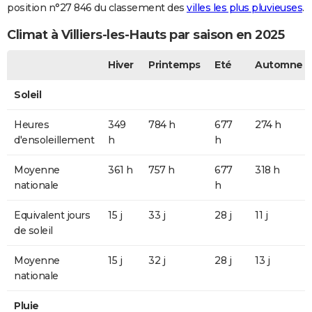
position n°27 846 du classement des
villes les plus pluvieuses
.
Climat à Villiers-les-Hauts par saison en 2025
Hiver
Printemps
Eté
Automne
Soleil
Heures
349
784 h
677
274 h
d'ensoleillement
h
h
Moyenne
361 h
757 h
677
318 h
nationale
h
Equivalent jours
15 j
33 j
28 j
11 j
de soleil
Moyenne
15 j
32 j
28 j
13 j
nationale
Pluie