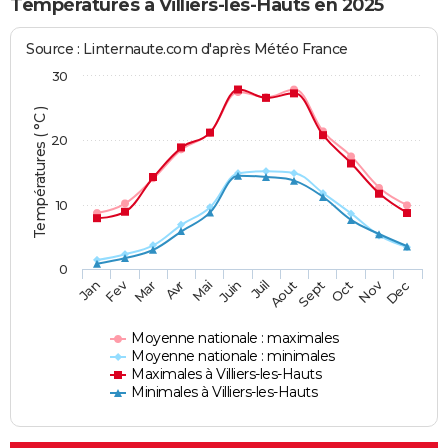
Températures à Villiers-les-Hauts en 2025
Source : Linternaute.com d'après Météo France
30
Températures ( °C )
20
10
0
Fev
Nov
Jan
Mar
Avr
Mai
Juin
Juil
Aout
Sept
Oct
Dec
Moyenne nationale : maximales
Moyenne nationale : minimales
Maximales à Villiers-les-Hauts
Minimales à Villiers-les-Hauts