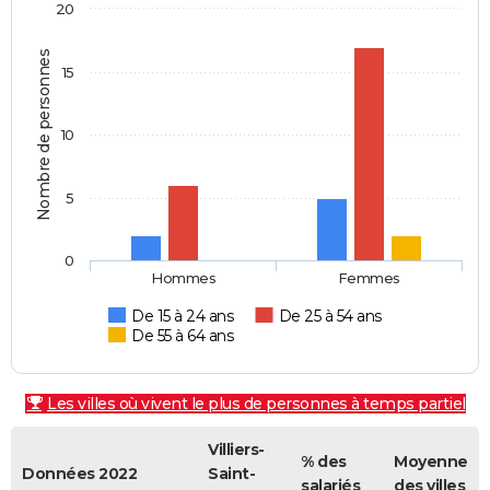
20
Nombre de personnes
15
10
5
0
Hommes
Femmes
De 15 à 24 ans
De 25 à 54 ans
De 55 à 64 ans
Les villes où vivent le plus de personnes à temps partiel
Villiers-
% des
Moyenne
Données 2022
Saint-
salariés
des villes