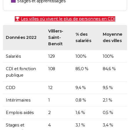
Stages et apprentissages
Les villes où vivent le plus de personnes en CDI
Villiers-
% des
Moyenne
Données 2022
Saint-
salariés
des villes
Benoît
Salariés
129
100%
100%
CDI et fonction
108
85,0 %
84,6 %
publique
CDD
12
9,4 %
9,5 %
Intérimaires
1
0,8 %
2,1 %
Emplois aidés
2
1,6 %
0,5 %
Stages et
4
3,1 %
3,4 %