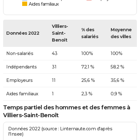
Aides familiaux
Villiers-
% des
Moyenne
Données 2022
Saint-
salariés
des villes
Benoît
Non-salariés
43
100%
100%
Indépendants
31
72,1 %
58,2 %
Employeurs
11
25,6 %
35,6 %
Aides familiaux
1
2,3 %
0,9 %
Temps partiel des hommes et des femmes à
Villiers-Saint-Benoît
Données 2022 (source : Linternaute.com d'après
l'Insee)