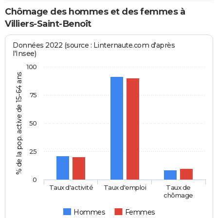
Chômage des hommes et des femmes à
Villiers-Saint-Benoît
Données 2022 (source : Linternaute.com d'après
l'Insee)
100
% de la pop. active de 15-64 ans
75
50
25
0
Taux d'activité
Taux d'emploi
Taux de
chômage
Hommes
Femmes