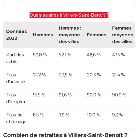
Quels salaires à Villiers-Saint-Benoît ?
Hommes :
Femmes :
Données
Hommes
moyenne
Femmes
moyenne
2022
des villes
des villes
Part des
50,8 %
52,1 %
48,6 %
47,5 %
actifs
Taux
21,2 %
23,5 %
20,3 %
21,4 %
d'activité
Taux
91,5 %
91,6 %
90,0 %
90,0 %
d'emploi
Taux de
8,5 %
7,9 %
10,0 %
9,3 %
chômage
Combien de retraités à Villiers-Saint-Benoît ?