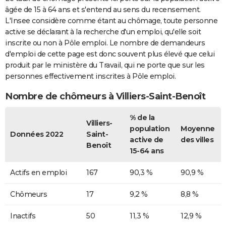
âgée de 15 à 64 ans et s'entend au sens du recensement.
L'Insee considère comme étant au chômage, toute personne
active se déclarant à la recherche d'un emploi, qu'elle soit
inscrite ou non à Pôle emploi. Le nombre de demandeurs
d'emploi de cette page est donc souvent plus élevé que celui
produit par le ministère du Travail, qui ne porte que sur les
personnes effectivement inscrites à Pôle emploi.
Nombre de chômeurs à Villiers-Saint-Benoît
% de la
Villiers-
population
Moyenne
Données 2022
Saint-
active de
des villes
Benoît
15-64 ans
Actifs en emploi
167
90,3 %
90,9 %
Chômeurs
17
9,2 %
8,8 %
Inactifs
50
11,3 %
12,9 %