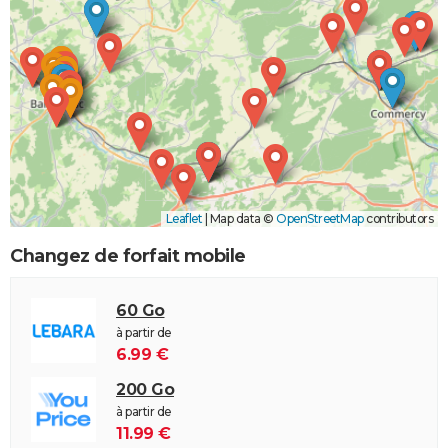
Leaflet
|
Map data ©
OpenStreetMap
contributors
Changez de forfait mobile
60 Go
à partir de
6.99 €
200 Go
à partir de
11.99 €