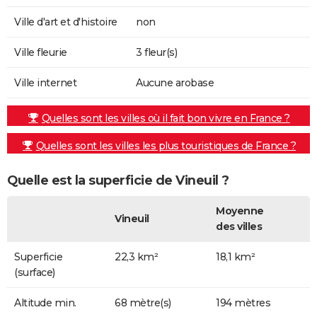
Ville d'art et d'histoire
non
Ville fleurie
3 fleur(s)
Ville internet
Aucune arobase
Quelles sont les villes où il fait bon vivre en France ?
Quelles sont les villes les plus touristiques de France ?
Quelle est la superficie de Vineuil ?
Moyenne
Vineuil
des villes
Superficie
22,3 km²
18,1 km²
(surface)
Altitude min.
68 mètre(s)
194 mètres