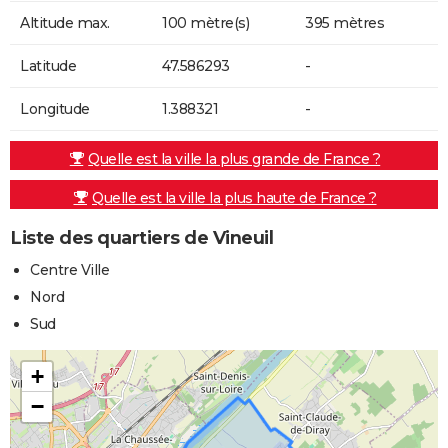
Altitude max.
100 mètre(s)
395 mètres
Latitude
47.586293
-
Longitude
1.388321
-
Quelle est la ville la plus grande de France ?
Quelle est la ville la plus haute de France ?
Liste des quartiers de Vineuil
Centre Ville
Nord
Sud
+
−