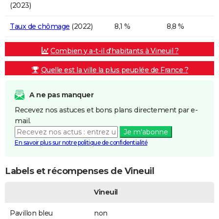
(2023)
Taux de chômage
(2022)
8,1 %
8,8 %
Combien y a-t-il d'habitants à Vineuil ?
Quelle est la ville la plus peuplée de France ?
A ne pas manquer
Recevez nos astuces et bons plans directement par e-
mail.
Je m'abonne
En savoir plus sur notre politique de confidentialité
Labels et récompenses de Vineuil
Vineuil
Pavillon bleu
non