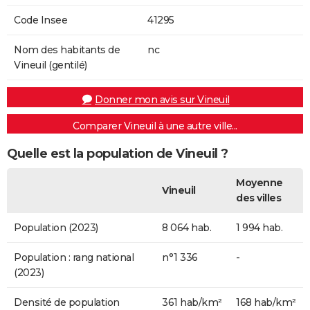
Code Insee
41295
Nom des habitants de
nc
Vineuil (gentilé)
Donner mon avis sur Vineuil
Comparer Vineuil à une autre ville...
Quelle est la population de Vineuil ?
Moyenne
Vineuil
des villes
Population (2023)
8 064 hab.
1 994 hab.
Population : rang national
n°1 336
-
(2023)
Densité de population
361 hab/km²
168 hab/km²