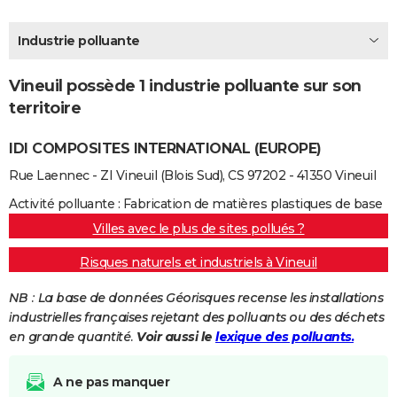
City break
Voyage de noces
Climat
Destinations
Voyage nature
Forum
+
PHOTO
Industrie polluante
GUIDES D'ACHAT
Vineuil possède 1 industrie polluante sur son
BONS PLANS
territoire
CARTE DE VOEUX
IDI COMPOSITES INTERNATIONAL (EUROPE)
Carte Bonne année
Carte Pâques
Carte de Noël
Carte Saint-Valentin
Carte d'anniversaire
DICTIONNAIRE
Rue Laennec - ZI Vineuil (Blois Sud), CS 97202 - 41350 Vineuil
Biographies
Expressions
Dictionnaire
Citations
Proverbes
PROGRAMME TV
Activité polluante : Fabrication de matières plastiques de base
Villes avec le plus de sites pollués ?
COPAINS D'AVANT
Risques naturels et industriels à Vineuil
Se connecter
Collèges
Universités
Service militaire
S'inscrire
Lycées
Primaires
Entreprises
Avis de recherche
AVIS DE DÉCÈS
NB : La base de données Géorisques recense les installations
FORUM
industrielles françaises rejetant des polluants ou des déchets
en grande quantité.
Voir aussi le
lexique des polluants.
Lifestyle
Sport
Television
Cinema
Bricolage
Culture
Auto
Voyage
A ne pas manquer