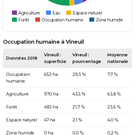
Agriculture
Eau
Espace naturel
Forêt
Occupation humaine
Zone humide
Occupation humaine à Vineuil
Vineuil :
Vineuil :
Moyenne
Données 2018
superficie
pourcentage
nationale
Occupation
653 ha
29,3 %
7,7 %
humaine
Agriculture
970 ha
43,5 %
63,8 %
Forêt
483 ha
21,7 %
23,6 %
Espace naturel
47 ha
2,1 %
4,0 %
Zone humide
0 ha
0,0 %
0,2 %