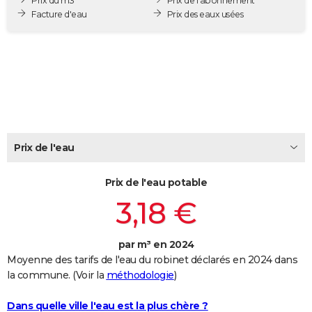
Prix du m3
Prix de l'abonnement
City break
Voyage de noces
Climat
Destinations
Voyage nature
Forum
+
Facture d'eau
Prix des eaux usées
PHOTO
GUIDES D'ACHAT
BONS PLANS
CARTE DE VOEUX
Carte Bonne année
Carte Pâques
Carte de Noël
Carte Saint-Valentin
Carte d'anniversaire
DICTIONNAIRE
Prix de l'eau
Biographies
Expressions
Dictionnaire
Citations
Proverbes
PROGRAMME TV
Prix de l'eau potable
COPAINS D'AVANT
3,18 €
Se connecter
Collèges
Universités
Service militaire
S'inscrire
Lycées
Primaires
Entreprises
Avis de recherche
AVIS DE DÉCÈS
FORUM
par m³ en 2024
Moyenne des tarifs de l'eau du robinet déclarés en 2024 dans
Lifestyle
Sport
Television
Cinema
Bricolage
Culture
Auto
Voyage
la commune. (Voir la
méthodologie
)
Dans quelle ville l'eau est la plus chère ?