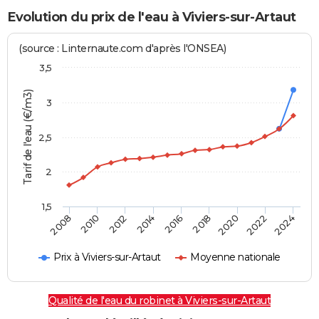
Evolution du prix de l'eau à Viviers-sur-Artaut
(source : Linternaute.com d'après l'ONSEA)
3,5
Tarif de l'eau (€/m3)
3
2,5
2
1,5
2016
2014
2024
2012
2022
2010
2020
2008
2018
Prix à Viviers-sur-Artaut
Moyenne nationale
Qualité de l'eau du robinet à Viviers-sur-Artaut