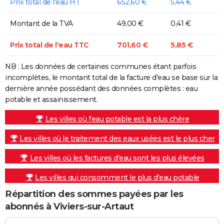
Prix total de l'eau HT
652,60 €
5,44 €
Montant de la TVA
49,00 €
0,41 €
Prix total de l'eau TTC
701,60 €
5,85 €
NB : Les données de certaines communes étant parfois
incomplètes, le montant total de la facture d'eau se base sur la
dernière année possédant des données complètes : eau
potable et assainissement.
Les villes où l'eau potable est la plus chère
Les villes où le traitement des eaux usées est le plus cher
Les villes où les factures d'eau sont les plus élevées
Les villes qui consomment le plus d'eau potable
Répartition des sommes payées par les
abonnés à Viviers-sur-Artaut