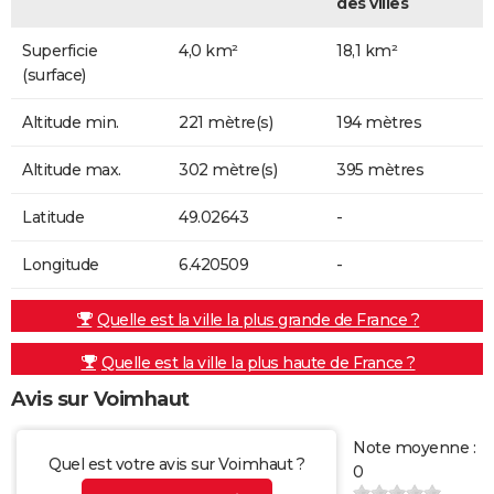
des villes
Superficie
4,0 km²
18,1 km²
(surface)
Altitude min.
221 mètre(s)
194 mètres
Altitude max.
302 mètre(s)
395 mètres
Latitude
49.02643
-
Longitude
6.420509
-
Quelle est la ville la plus grande de France ?
Quelle est la ville la plus haute de France ?
Avis sur Voimhaut
Note moyenne :
Quel est votre avis sur Voimhaut ?
0