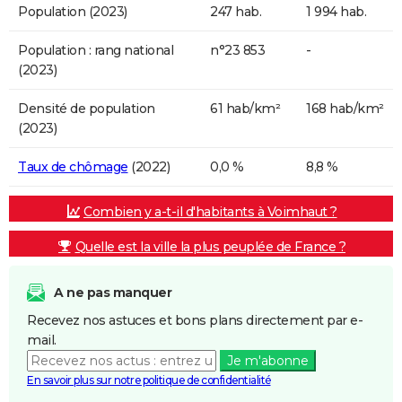
Population (2023)
247 hab.
1 994 hab.
Population : rang national
n°23 853
-
(2023)
Densité de population
61 hab/km²
168 hab/km²
(2023)
Taux de chômage
(2022)
0,0 %
8,8 %
Combien y a-t-il d'habitants à Voimhaut ?
Quelle est la ville la plus peuplée de France ?
A ne pas manquer
Recevez nos astuces et bons plans directement par e-
mail.
Je m'abonne
En savoir plus sur notre politique de confidentialité