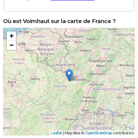
Où est Voimhaut sur la carte de France ?
+
−
Leaflet
|
Map data ©
OpenStreetMap
contributors