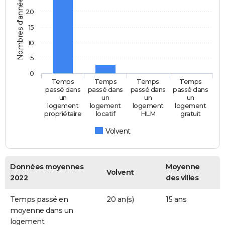
Nombres d'années
20
15
10
5
0
Temps
Temps
Temps
Temps
passé dans
passé dans
passé dans
passé dans
un
un
un
un
logement
logement
logement
logement
propriétaire
locatif
HLM
gratuit
Volvent
Données moyennes
Moyenne
Volvent
2022
des villes
Temps passé en
20 an(s)
15 ans
moyenne dans un
logement