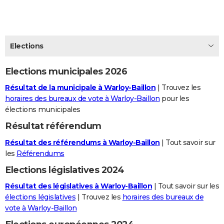
City break
Voyage de noces
Climat
Destinations
Voyage nature
Forum
+
PHOTO
GUIDES D'ACHAT
Elections
BONS PLANS
Elections municipales 2026
CARTE DE VOEUX
Résultat de la municipale à Warloy-Baillon
| Trouvez les
Carte Bonne année
Carte Pâques
Carte de Noël
Carte Saint-Valentin
Carte d'anniversaire
DICTIONNAIRE
horaires des bureaux de vote à Warloy-Baillon
pour les
élections municipales
Biographies
Expressions
Dictionnaire
Citations
Proverbes
PROGRAMME TV
Résultat référendum
COPAINS D'AVANT
Résultat des référendums à Warloy-Baillon
| Tout savoir sur
Se connecter
Collèges
Universités
Service militaire
S'inscrire
Lycées
Primaires
Entreprises
Avis de recherche
les
Référendums
AVIS DE DÉCÈS
Elections législatives 2024
FORUM
Résultat des législatives à Warloy-Baillon
| Tout savoir sur les
Lifestyle
Sport
Television
Cinema
Bricolage
Culture
Auto
Voyage
élections législatives
| Trouvez les
horaires des bureaux de
vote à Warloy-Baillon