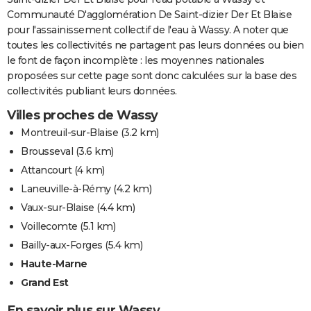
Communauté D'agglomération De Saint-dizier Der Et Blaise
pour l'assainissement collectif de l'eau à Wassy. A noter que
toutes les collectivités ne partagent pas leurs données ou bien
le font de façon incomplète : les moyennes nationales
proposées sur cette page sont donc calculées sur la base des
collectivités publiant leurs données.
Villes proches de Wassy
Montreuil-sur-Blaise
(3.2 km)
Brousseval
(3.6 km)
Attancourt
(4 km)
Laneuville-à-Rémy
(4.2 km)
Vaux-sur-Blaise
(4.4 km)
Voillecomte
(5.1 km)
Bailly-aux-Forges
(5.4 km)
Haute-Marne
Grand Est
En savoir plus sur Wassy