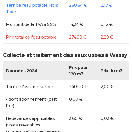
Tarif de l'eau potable Hors
260,64 €
2,17 €
Taxe
Montant de la TVA à 5,5%
14,34 €
0,12 €
Prix total de l'eau potable
274,98 €
2,29 €
Collecte et traitement des eaux usées à Wassy
Prix pour
Données 2024
Prix du m3
120 m3
Tarif de l'assainissement
240,00 €
2,00 €
- dont abonnement (part
0,00 €
fixe)
Redevances applicables
3,60 €
0,03 €
(voies navigables,
modernisation des réseaux,