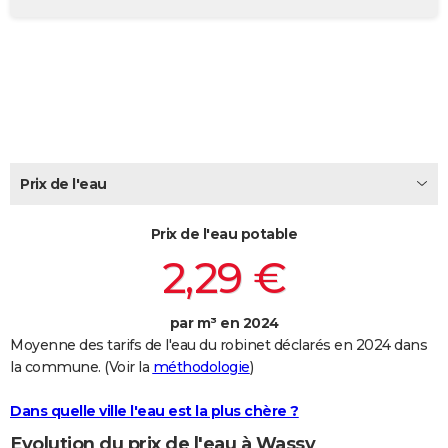
City break
Voyage de noces
Climat
Destinations
Voyage nature
Forum
+
PHOTO
GUIDES D'ACHAT
BONS PLANS
CARTE DE VOEUX
Carte Bonne année
Carte Pâques
Carte de Noël
Carte Saint-Valentin
Carte d'anniversaire
Prix de l'eau
DICTIONNAIRE
Biographies
Expressions
Dictionnaire
Citations
Proverbes
PROGRAMME TV
Prix de l'eau potable
2,29 €
COPAINS D'AVANT
Se connecter
Collèges
Universités
Service militaire
S'inscrire
Lycées
Primaires
Entreprises
Avis de recherche
AVIS DE DÉCÈS
par m³ en 2024
Moyenne des tarifs de l'eau du robinet déclarés en 2024 dans
FORUM
la commune. (Voir la
méthodologie
)
Lifestyle
Sport
Television
Cinema
Bricolage
Culture
Auto
Voyage
Dans quelle ville l'eau est la plus chère ?
Evolution du prix de l'eau à Wassy