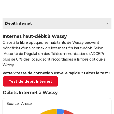
City break
Voyage de noces
Climat
Destinations
Voyage nature
Forum
+
PHOTO
GUIDES D'ACHAT
Débit Internet
BONS PLANS
Internet haut-débit à Wassy
CARTE DE VOEUX
Grâce à la fibre optique, les habitants de Wassy peuvent
Carte Bonne année
Carte Pâques
Carte de Noël
Carte Saint-Valentin
Carte d'anniversaire
DICTIONNAIRE
bénéficier d'une connexion internet très haut-débit. Selon
l'Autorité de Régulation des Télécommunications (ARCEP),
Biographies
Expressions
Dictionnaire
Citations
Proverbes
PROGRAMME TV
plus de 0 % des locaux sont raccordables à la fibre optique à
Wassy.
COPAINS D'AVANT
Votre vitesse de connexion est-elle rapide ? Faites le test !
Se connecter
Collèges
Universités
Service militaire
S'inscrire
Lycées
Primaires
Entreprises
Avis de recherche
AVIS DE DÉCÈS
Test de débit Internet
FORUM
Débits Internet à Wassy
Lifestyle
Sport
Television
Cinema
Bricolage
Culture
Auto
Voyage
Source : Ariase