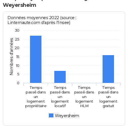
Weyersheim
Données moyennes 2022 (source :
Linternaute.com d'après l'Insee)
30
25
Nombres d'années
20
15
10
5
0
Temps
Temps
Temps
Temps
passé dans
passé dans
passé dans
passé dans
un
un
un
un
logement
logement
logement
logement
propriétaire
locatif
HLM
gratuit
Weyersheim