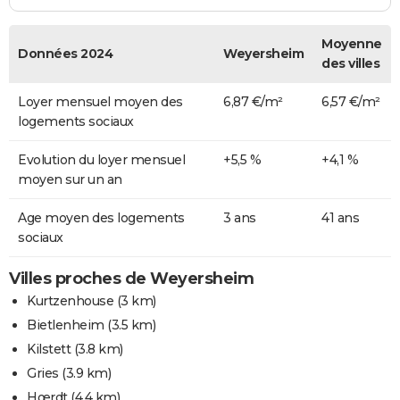
Moyenne
Données 2024
Weyersheim
des villes
Loyer mensuel moyen des
6,87 €/m²
6,57 €/m²
logements sociaux
Evolution du loyer mensuel
+5,5 %
+4,1 %
moyen sur un an
Age moyen des logements
3 ans
41 ans
sociaux
Villes proches de Weyersheim
Kurtzenhouse
(3 km)
Bietlenheim
(3.5 km)
Kilstett
(3.8 km)
Gries
(3.9 km)
Hœrdt
(4.4 km)