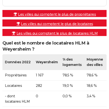
Les villes qui comptent le plus de propriétaires
Les villes qui comptent le plus de locataires
Les villes qui comptent le plus de locataires HLM
Quel est le nombre de locataires HLM à
Weyersheim ?
% des
Moyenne
Données 2022
Weyersheim
logements
des villes
Propriétaires
1 167
78,5 %
78,6 %
Locataires
282
19,0 %
18,6 %
- dont
0
0,0 %
3,4 %
locataires HLM