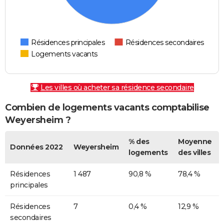
Résidences principales
Résidences secondaires
Logements vacants
Les villes où acheter sa résidence secondaire
Combien de logements vacants comptabilise
Weyersheim ?
% des
Moyenne
Données 2022
Weyersheim
logements
des villes
Résidences
1 487
90,8 %
78,4 %
principales
Résidences
7
0,4 %
12,9 %
secondaires