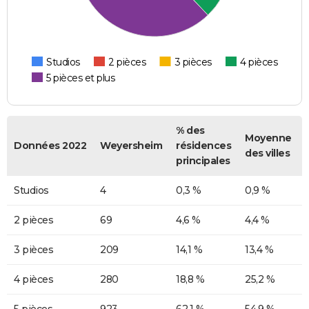
Studios
2 pièces
3 pièces
4 pièces
5 pièces et plus
% des
Moyenne
Données 2022
Weyersheim
résidences
des villes
principales
Studios
4
0,3 %
0,9 %
2 pièces
69
4,6 %
4,4 %
3 pièces
209
14,1 %
13,4 %
4 pièces
280
18,8 %
25,2 %
5 pièces
923
62,1 %
54,9 %