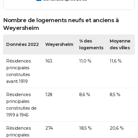
Nombre de logements neufs et anciens à
Weyersheim
% des
Moyenne
Données 2022
Weyersheim
logements
des villes
Résidences
163
11,0 %
11,6 %
principales
construites
avant 1919
Résidences
128
8,6 %
8,5 %
principales
construites de
1919 à 1945
Résidences
274
18,5 %
20,6 %
principales