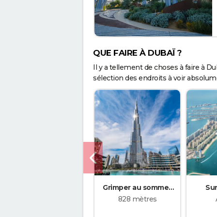
QUE FAIRE À DUBAÏ ?
Il y a tellement de choses à faire à Duba
sélection des endroits à voir absolum
Grimper au sommet
Sur
Burj Khalifa
828 mètres