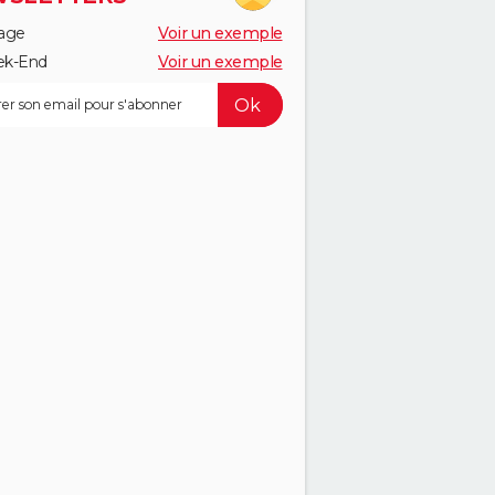
age
Voir un exemple
k-End
Voir un exemple