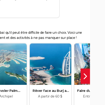
elle propose pas moins de
192 pavillons dédiés aux différents
pays, une soixantaine de
spectacles quotidiens et des
milliers d'activités pour changer
votre vision du monde. Les
pavillons sont ouverts tous les
jours de 10 h à 22 h. Billets à partir
ï qu'il peut être difficile de faire un choix. Voici une
de 11,53 € par adulte.
ent et des activités à ne pas manquer sur place !
Crédits : santiaga22/123RF
voler Palm
Rêver face au Burj al-
Faire du lèche-vi
Jumeirah
Arab
au Dubai Mal
Archipel
A partir de 60 $
Entrée gratui