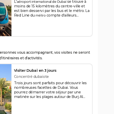
L'
se trouve à
aéroport international de Dubaï
6 trajets d'une zone. Les cartes sont valides
moins de 15 kilomètres du centre-ville et
90 jours et sont rechargeables.
est bien desservi par les bus et le métro. La
Crédits : ViktoriyaFivko/Shutterstock
Red Line du
compte d'ailleurs
métro
2 stations sur le site de l'aéroport, les trains
circulant toutes les 10 minutes de 5 h à
minuit ou 1 h tous les jours de la semaine
et le week-end, sauf le vendredi, où ils
démarrent à partir de 10 h. Le trajet en
métro dure environ 50 minutes et coûte 4,
6 ou 8,50 AED (entre 1 et 2 €) en fonction
du nombre de zones que vous traversez.
s personnes vous accompagnant, vos visites ne seront
Une autre solution est de prendre les
bus
tinéraires et d'activités.
qui coûtent à partir de 2 AED (0,50 €)
RTA
par trajet.
Crédits :Ioan Panaite/Shutterstock
Visiter Dubaï en 3 jours
Concentré dubaïote
Trois jours sont parfaits pour découvrir les
nombreuses facettes de Dubaï. Vous
pourrez démarrer votre séjour par une
matinée sur les plages autour de Burj Al
Arab, puis passer l'après-midi dans le
Downtown pour explorer le Dubai Mall,
monter au sommet Burj Khalifa et assister