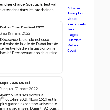
endrier chargé. Spectacle, festival,
Activités
s attendant dans les prochaines
Bons plans
Visites
Restaurants
Dubai Food Festival 2022
Bars
3 au 19 mars 2022
Plages
Découvrez la grande richesse
Quartiers
culinaire de la ville de Dubaï lors de
Météo
ce festival dédié à la gastronomie
Covid
locale ! Démonstrations de cuisine
par de grands chefs réputés dans le
monde entier, réductions dans les
restaurants de la ville et autres
découvertes gourmandes vous
attendent. Entrée gratuite.
Crédits : Galyna
Expo 2020 Dubaï
Voronenko/Shutterstock
Jusqu'au 31 mars 2022
Ayant ouvert ses portes le
er
1
octobre 2021, l'
est la
Expo 2020
plus grande exposition universelle
jamais organisée. Durant 182 jours,