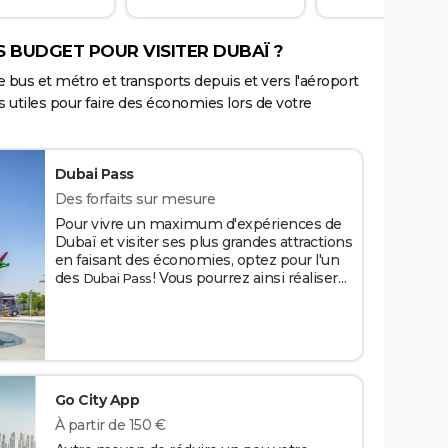
 BUDGET POUR VISITER DUBAÏ ?
de bus et métro et transports depuis et vers l'aéroport
s utiles pour faire des économies lors de votre
Dubai Pass
Des forfaits sur mesure
Pour vivre un maximum d'expériences de
Dubaï et visiter ses plus grandes attractions
en faisant des économies, optez pour l'un
des
! Vous pourrez ainsi réaliser
Dubai Pass
une cinquantaine d'activités à un prix réduit
de 40 % à 60 %. Parmi les pass populaires,
vous trouverez le Dubai Stopover Pass à
partir de 48 € incluant les plus grands sites
touristiques de la ville. Le Dubaï Theme
Park Pass est à partir de 104,68 € pour
Go City App
profiter de ses meilleurs parcs d'attractions.
Crédits : Umar Shariff/Shutterstock
À partir de 150 €