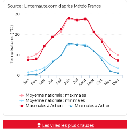
Source : Linternaute.com d'après Météo France
30
Températures ( °C )
20
10
0
Fev
Nov
Jan
Mar
Avr
Mai
Juin
Juil
Aout
Sept
Oct
Dec
Moyenne nationale : maximales
Moyenne nationale : minimales
Maximales à Achen
Minimales à Achen
Les villes les plus chaudes