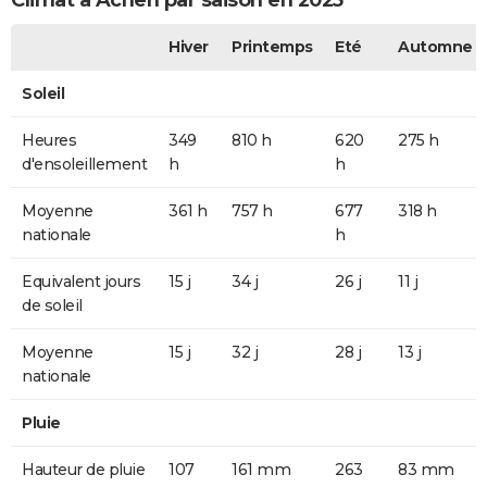
Climat à Achen par saison en 2025
Hiver
Printemps
Eté
Automne
Soleil
Heures
349
810 h
620
275 h
d'ensoleillement
h
h
Moyenne
361 h
757 h
677
318 h
nationale
h
Equivalent jours
15 j
34 j
26 j
11 j
de soleil
Moyenne
15 j
32 j
28 j
13 j
nationale
Pluie
Hauteur de pluie
107
161 mm
263
83 mm