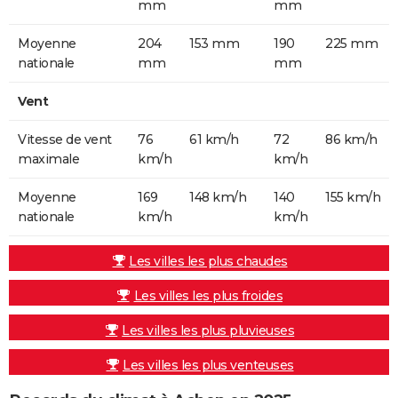
mm
mm
Moyenne
204
153 mm
190
225 mm
nationale
mm
mm
Vent
Vitesse de vent
76
61 km/h
72
86 km/h
maximale
km/h
km/h
Moyenne
169
148 km/h
140
155 km/h
nationale
km/h
km/h
Les villes les plus chaudes
Les villes les plus froides
Les villes les plus pluvieuses
Les villes les plus venteuses