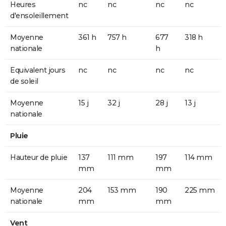
Heures
nc
nc
nc
nc
d'ensoleillement
Moyenne
361 h
757 h
677
318 h
nationale
h
Equivalent jours
nc
nc
nc
nc
de soleil
Moyenne
15 j
32 j
28 j
13 j
nationale
Pluie
Hauteur de pluie
137
111 mm
197
114 mm
mm
mm
Moyenne
204
153 mm
190
225 mm
nationale
mm
mm
Vent