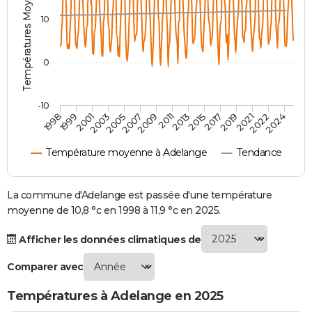
Températures Moyennes ( °C )
City break
Voyage de noces
Climat
Destinations
Voyage nature
Forum
+
PHOTO
10
GUIDES D'ACHAT
0
BONS PLANS
CARTE DE VOEUX
-10
1998
1999
2001
2003
2005
2007
2009
2011
2013
2015
2017
2019
2021
2022
2024
Carte Bonne année
Carte Pâques
Carte de Noël
Carte Saint-Valentin
Carte d'anniversaire
DICTIONNAIRE
Température moyenne à Adelange
Tendance
Biographies
Expressions
Dictionnaire
Citations
Proverbes
PROGRAMME TV
COPAINS D'AVANT
La commune d'Adelange est passée d'une température
moyenne de 10,8 °c en 1998 à 11,9 °c en 2025.
Se connecter
Collèges
Universités
Service militaire
S'inscrire
Lycées
Primaires
Entreprises
Avis de recherche
AVIS DE DÉCÈS
Afficher les données climatiques de
FORUM
Comparer avec
Lifestyle
Sport
Television
Cinema
Bricolage
Culture
Auto
Voyage
Températures à Adelange en 2025