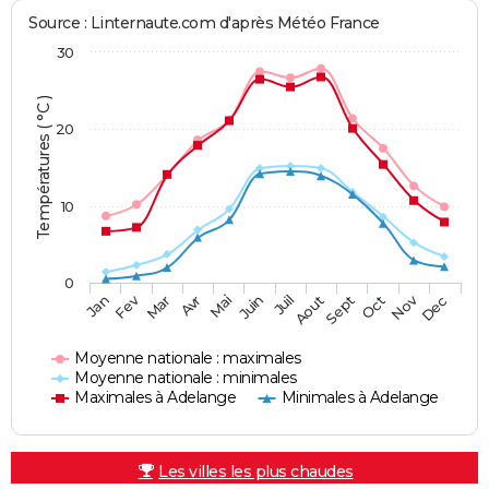
Source : Linternaute.com d'après Météo France
30
Températures ( °C )
20
10
0
Fev
Nov
Jan
Mar
Avr
Mai
Juin
Juil
Aout
Sept
Oct
Dec
Moyenne nationale : maximales
Moyenne nationale : minimales
Maximales à Adelange
Minimales à Adelange
Les villes les plus chaudes