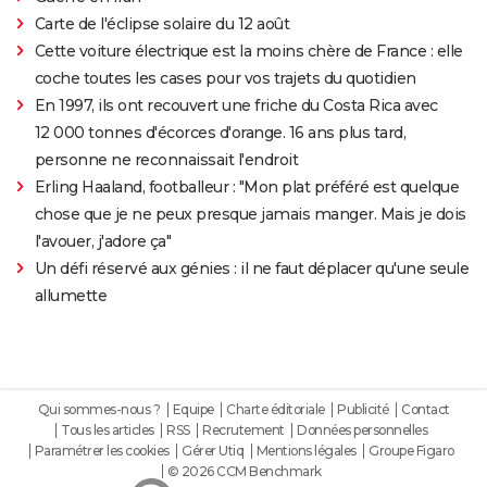
Carte de l'éclipse solaire du 12 août
Cette voiture électrique est la moins chère de France : elle
coche toutes les cases pour vos trajets du quotidien
En 1997, ils ont recouvert une friche du Costa Rica avec
12 000 tonnes d'écorces d'orange. 16 ans plus tard,
personne ne reconnaissait l'endroit
Erling Haaland, footballeur : "Mon plat préféré est quelque
chose que je ne peux presque jamais manger. Mais je dois
l'avouer, j'adore ça"
Un défi réservé aux génies : il ne faut déplacer qu'une seule
allumette
Qui sommes-nous ?
Equipe
Charte éditoriale
Publicité
Contact
Tous les articles
RSS
Recrutement
Données personnelles
Paramétrer les cookies
Gérer Utiq
Mentions légales
Groupe Figaro
© 2026 CCM Benchmark