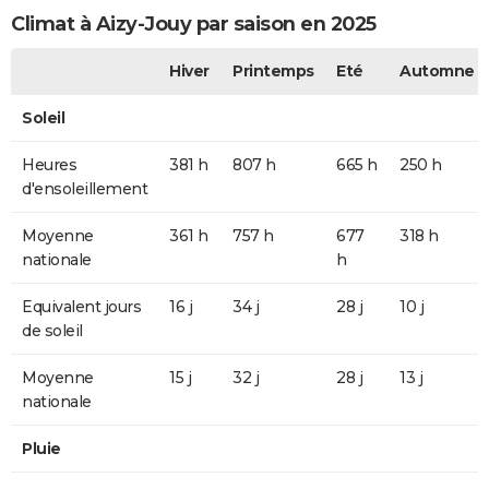
Climat à Aizy-Jouy par saison en 2025
Hiver
Printemps
Eté
Automne
Soleil
Heures
381 h
807 h
665 h
250 h
d'ensoleillement
Moyenne
361 h
757 h
677
318 h
nationale
h
Equivalent jours
16 j
34 j
28 j
10 j
de soleil
Moyenne
15 j
32 j
28 j
13 j
nationale
Pluie