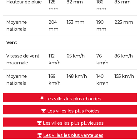
Hauteur de pluie
128
82 mm
186
83 mm
mm
mm
Moyenne
204
153 mm
190
225 mm
nationale
mm
mm
Vent
Vitesse de vent
112
65 km/h
76
86 km/h
maximale
km/h
km/h
Moyenne
169
148 km/h
140
155 km/h
nationale
km/h
km/h
Les villes les plus chaudes
Les villes les plus froides
Les villes les plus pluvieuses
Les villes les plus venteuses