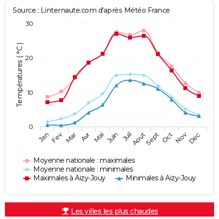
Source : Linternaute.com d'après Météo France
30
Températures ( °C )
20
10
0
Fev
Nov
Jan
Mar
Avr
Mai
Juin
Juil
Aout
Sept
Oct
Dec
Moyenne nationale : maximales
Moyenne nationale : minimales
Maximales à Aizy-Jouy
Minimales à Aizy-Jouy
Les villes les plus chaudes