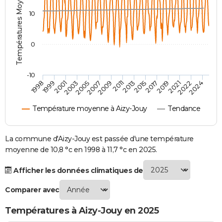
Températures Moyennes ( °C )
City break
Voyage de noces
Climat
Destinations
Voyage nature
Forum
+
PHOTO
10
GUIDES D'ACHAT
0
BONS PLANS
CARTE DE VOEUX
-10
1998
1999
2001
2003
2005
2007
2009
2011
2013
2015
2017
2019
2021
2022
2024
Carte Bonne année
Carte Pâques
Carte de Noël
Carte Saint-Valentin
Carte d'anniversaire
DICTIONNAIRE
Température moyenne à Aizy-Jouy
Tendance
Biographies
Expressions
Dictionnaire
Citations
Proverbes
PROGRAMME TV
COPAINS D'AVANT
La commune d'Aizy-Jouy est passée d'une température
moyenne de 10,8 °c en 1998 à 11,7 °c en 2025.
Se connecter
Collèges
Universités
Service militaire
S'inscrire
Lycées
Primaires
Entreprises
Avis de recherche
AVIS DE DÉCÈS
Afficher les données climatiques de
FORUM
Comparer avec
Lifestyle
Sport
Television
Cinema
Bricolage
Culture
Auto
Voyage
Températures à Aizy-Jouy en 2025