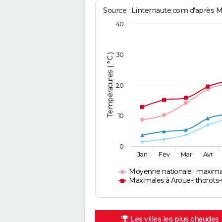
Source : Linternaute.com d'après 
40
30
Températures ( °C )
20
10
0
Jan
Fev
Mar
Avr
Moyenne nationale : maxima
Maximales à Aroue-Ithorots-
Les villes les plus chaudes