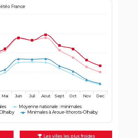
Météo France
Mai
Juin
Juil
Aout
Sept
Oct
Nov
Dec
les
Moyenne nationale : minimales
Olhaïby
Minimales à Aroue-Ithorots-Olhaïby
Les villes les plus froides