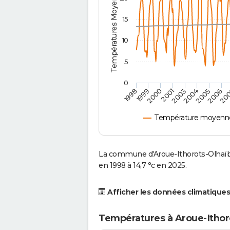
Températures Moyennes ( °C )
15
10
5
0
2001
2003
2004
2005
1998
2006
1999
20
2000
Température moyenne 
La commune d'Aroue-Ithorots-Olhaïb
en 1998 à 14,7 °c en 2025.
Afficher les données climatiques
Températures à Aroue-Ithor