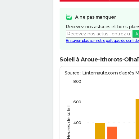
A ne pas manquer
Recevez nos astuces et bons plans
J
En savoir plus sur notre politique de confiden
Soleil à Aroue-Ithorots-Olha
Source : Linternaute.com d'après 
800
600
Heures de soleil
400