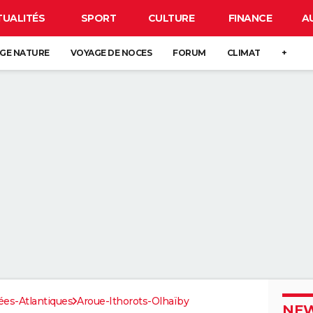
TUALITÉS
SPORT
CULTURE
FINANCE
A
GE NATURE
VOYAGE DE NOCES
FORUM
CLIMAT
+
es-Atlantiques
Aroue-Ithorots-Olhaïby
NEW