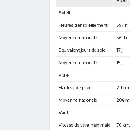
Hiver
Soleil
Heures d'ensoleillement
397 h
Moyenne nationale
361 h
Equivalent jours de soleil
17 j
Moyenne nationale
15 j
Pluie
Hauteur de pluie
211 m
Moyenne nationale
204 
Vent
Vitesse de vent maximale
76 km