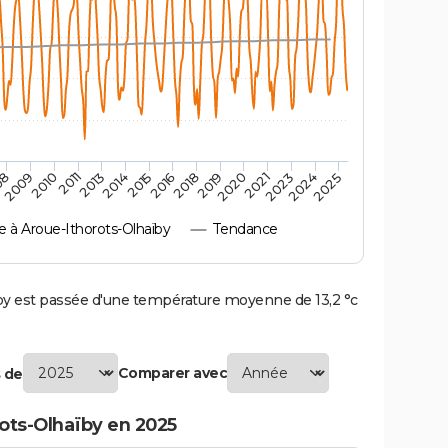
2010
2019
2011
2020
2013
2021
2014
2023
2015
2024
08
2016
2025
2009
2018
à Aroue-Ithorots-Olhaïby
Tendance
y est passée d'une température moyenne de 13,2 °c
Comparer avec
 de
ots-Olhaïby en 2025