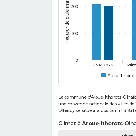
Hauteur de pluie (mm)
200
100
0
Hiver 2025
Prin
Aroue-Ithorot
La commune d'Aroue-Ithorots-Olhaïby
une moyenne nationale des villes de 7
Olhaïby se situe à la position n°3 83
Climat à Aroue-Ithorots-Olha