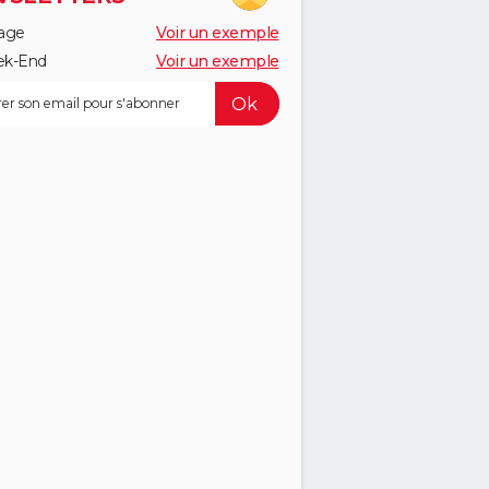
age
Voir un exemple
k-End
Voir un exemple