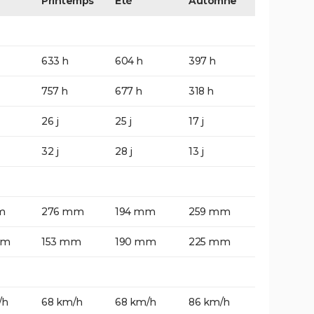
Printemps
Eté
Automne
633 h
604 h
397 h
757 h
677 h
318 h
26 j
25 j
17 j
32 j
28 j
13 j
m
276 mm
194 mm
259 mm
mm
153 mm
190 mm
225 mm
/h
68 km/h
68 km/h
86 km/h