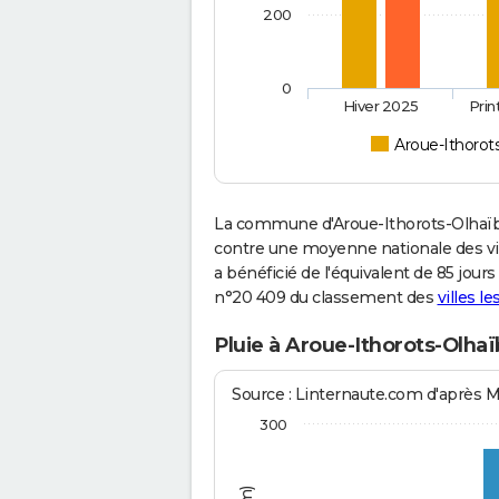
200
0
Hiver 2025
Pri
Aroue-Ithorot
La commune d'Aroue-Ithorots-Olhaïby
contre une moyenne nationale des vill
a bénéficié de l'équivalent de 85 jour
n°20 409 du classement des
villes l
Pluie à Aroue-Ithorots-Olha
Source : Linternaute.com d'après 
300