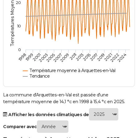
Températures Moyennes ( °C )
20
City break
Voyage de noces
Climat
Destinations
Voyage nature
Forum
+
PHOTO
GUIDES D'ACHAT
10
BONS PLANS
CARTE DE VOEUX
0
2007
2021
2009
2022
1998
2011
2024
1999
2013
2001
2015
2003
2017
2005
2019
Carte Bonne année
Carte Pâques
Carte de Noël
Carte Saint-Valentin
Carte d'anniversaire
DICTIONNAIRE
Biographies
Expressions
Dictionnaire
Citations
Proverbes
PROGRAMME TV
Température moyenne à Arquettes-en-Val
Tendance
COPAINS D'AVANT
Se connecter
Collèges
Universités
Service militaire
S'inscrire
Lycées
Primaires
Entreprises
Avis de recherche
La commune d'Arquettes-en-Val est passée d'une
AVIS DE DÉCÈS
température moyenne de 14,1 °c en 1998 à 15,4 °c en 2025.
FORUM
Afficher les données climatiques de
Lifestyle
Sport
Television
Cinema
Bricolage
Culture
Auto
Voyage
Comparer avec