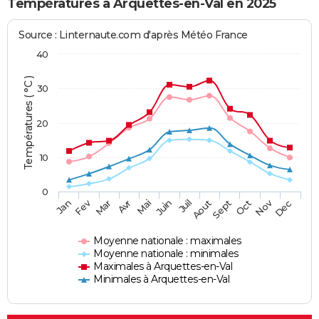
Températures à Arquettes-en-Val en 2025
Source : Linternaute.com d'après Météo France
40
Températures ( °C )
30
20
10
0
Fev
Nov
Jan
Mar
Avr
Mai
Juin
Juil
Aout
Sept
Oct
Dec
Moyenne nationale : maximales
Moyenne nationale : minimales
Maximales à Arquettes-en-Val
Minimales à Arquettes-en-Val