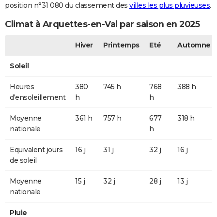
position n°31 080 du classement des
villes les plus pluvieuses
.
Climat à Arquettes-en-Val par saison en 2025
Hiver
Printemps
Eté
Automne
Soleil
Heures
380
745 h
768
388 h
d'ensoleillement
h
h
Moyenne
361 h
757 h
677
318 h
nationale
h
Equivalent jours
16 j
31 j
32 j
16 j
de soleil
Moyenne
15 j
32 j
28 j
13 j
nationale
Pluie