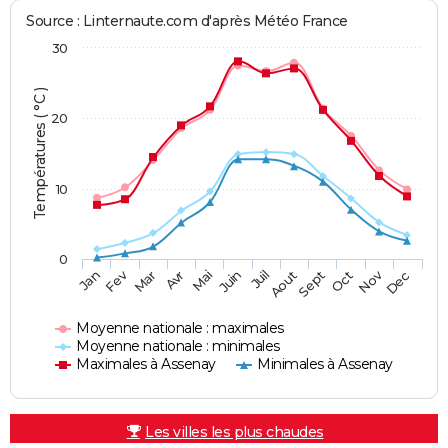
Source : Linternaute.com d'après Météo France
30
Températures ( °C )
20
10
0
Fev
Nov
Jan
Mar
Avr
Mai
Juin
Juil
Aout
Sept
Oct
Dec
Moyenne nationale : maximales
Moyenne nationale : minimales
Maximales à Assenay
Minimales à Assenay
Les villes les plus chaudes