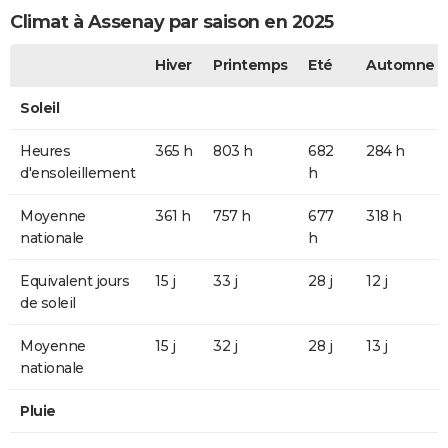
Climat à Assenay par saison en 2025
Hiver
Printemps
Eté
Automne
Soleil
Heures
365 h
803 h
682
284 h
d'ensoleillement
h
Moyenne
361 h
757 h
677
318 h
nationale
h
Equivalent jours
15 j
33 j
28 j
12 j
de soleil
Moyenne
15 j
32 j
28 j
13 j
nationale
Pluie