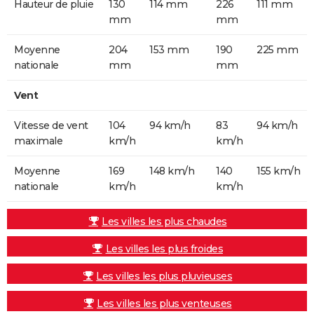
Hauteur de pluie
130
114 mm
226
111 mm
mm
mm
Moyenne
204
153 mm
190
225 mm
nationale
mm
mm
Vent
Vitesse de vent
104
94 km/h
83
94 km/h
maximale
km/h
km/h
Moyenne
169
148 km/h
140
155 km/h
nationale
km/h
km/h
Les villes les plus chaudes
Les villes les plus froides
Les villes les plus pluvieuses
Les villes les plus venteuses