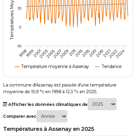
Températures Moyennes ( °C )
City break
Voyage de noces
Climat
Destinations
Voyage nature
Forum
+
PHOTO
10
GUIDES D'ACHAT
0
BONS PLANS
CARTE DE VOEUX
-10
1998
1999
2001
2003
2005
2007
2009
2011
2013
2015
2017
2019
2021
2022
2024
Carte Bonne année
Carte Pâques
Carte de Noël
Carte Saint-Valentin
Carte d'anniversaire
DICTIONNAIRE
Température moyenne à Assenay
Tendance
Biographies
Expressions
Dictionnaire
Citations
Proverbes
PROGRAMME TV
COPAINS D'AVANT
La commune d'Assenay est passée d'une température
moyenne de 10,9 °c en 1998 à 12,3 °c en 2025.
Se connecter
Collèges
Universités
Service militaire
S'inscrire
Lycées
Primaires
Entreprises
Avis de recherche
AVIS DE DÉCÈS
Afficher les données climatiques de
FORUM
Comparer avec
Lifestyle
Sport
Television
Cinema
Bricolage
Culture
Auto
Voyage
Températures à Assenay en 2025