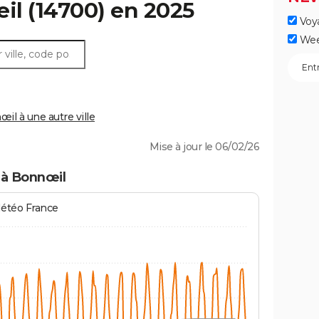
il
(14700) en 2025
Voy
Wee
l à une autre ville
Mise à jour le 06/02/26
 à Bonnœil
Météo France