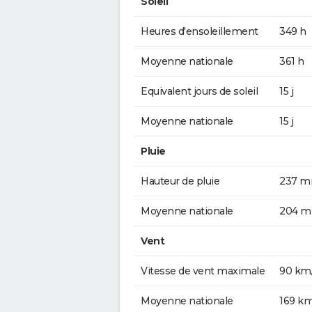
Soleil
Heures d'ensoleillement
349 h
Moyenne nationale
361 h
Equivalent jours de soleil
15 j
Moyenne nationale
15 j
Pluie
Hauteur de pluie
237 
Moyenne nationale
204 
Vent
Vitesse de vent maximale
90 km
Moyenne nationale
169 k