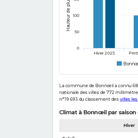
Hauteur de pluie (mm)
100
50
0
Hiver 2025
Prin
Bonnœ
La commune de Bonnœil a connu 684 
nationale des villes de 772 millimètre
n°19 693 du classement des
villes le
Climat à Bonnœil par saison
Hiver