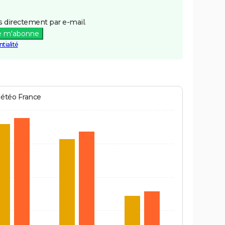
 directement par e-mail.
e m'abonne
tialité
Météo France