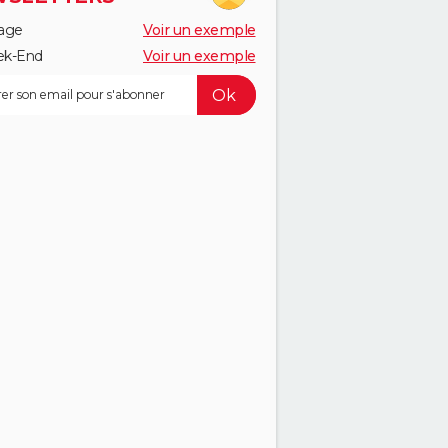
age
Voir un exemple
k-End
Voir un exemple