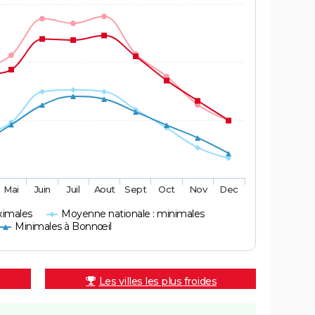
Mai
Juin
Juil
Aout
Sept
Oct
Nov
Dec
ximales
Moyenne nationale : minimales
Minimales à Bonnœil
Les villes les plus froides