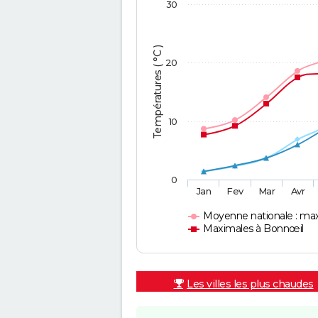
30
Températures ( °C )
20
10
0
Jan
Fev
Mar
Avr
Moyenne nationale : ma
Maximales à Bonnœil
Les villes les plus chaudes