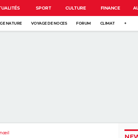
TUALITÉS
SPORT
CULTURE
FINANCE
A
GE NATURE
VOYAGE DE NOCES
FORUM
CLIMAT
+
nœil
NEW