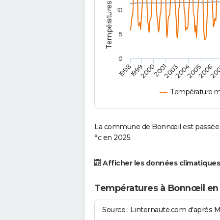
10
5
0
2001
2003
2004
2005
1998
2006
1999
20
2000
Température m
La commune de Bonnœil est passée d
°c en 2025.
Afficher les données climatiques
Températures à Bonnœil en
Source : Linternaute.com d'après 