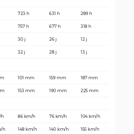
723 h
631 h
289 h
757 h
677 h
318 h
30 j
26 j
12 j
32 j
28 j
13 j
mm
101 mm
159 mm
187 mm
mm
153 mm
190 mm
225 mm
/h
86 km/h
76 km/h
104 km/h
m/h
148 km/h
140 km/h
155 km/h