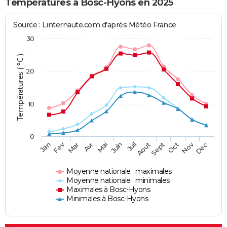
Températures à Bosc-Hyons en 2025
Source : Linternaute.com d'après Météo France
30
Températures ( °C )
20
10
0
Fev
Nov
Jan
Mar
Avr
Mai
Juin
Juil
Aout
Sept
Oct
Dec
Moyenne nationale : maximales
Moyenne nationale : minimales
Maximales à Bosc-Hyons
Minimales à Bosc-Hyons