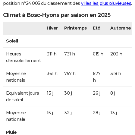
position n°24 005 du classement des
villes les plus pluvieuses
.
Climat à Bosc-Hyons par saison en 2025
Hiver
Printemps
Eté
Automne
Soleil
Heures
311 h
731 h
615 h
203 h
d'ensoleillement
Moyenne
361 h
757 h
677
318 h
nationale
h
Equivalent jours
13 j
30 j
26 j
8 j
de soleil
Moyenne
15 j
32 j
28 j
13 j
nationale
Pluie