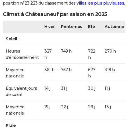
position n°23 223 du classement des
villes les plus pluvieuses
.
Climat à Châteauneuf par saison en 2025
Hiver
Printemps
Eté
Automne
Soleil
Heures
327
749 h
722
270 h
d'ensoleillement
h
h
Moyenne
361 h
757 h
677
318 h
nationale
h
Equivalent jours
14 j
31 j
30 j
11 j
de soleil
Moyenne
15 j
32 j
28 j
13 j
nationale
Pluie