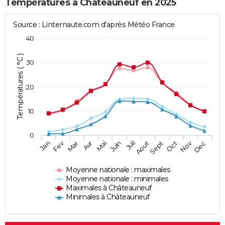
Températures à Châteauneuf en 2025
Source : Linternaute.com d'après Météo France
40
Températures ( °C )
30
20
10
0
Fev
Nov
Jan
Mar
Avr
Mai
Juin
Juil
Aout
Sept
Oct
Dec
Moyenne nationale : maximales
Moyenne nationale : minimales
Maximales à Châteauneuf
Minimales à Châteauneuf