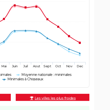
Mai
Juin
Juil
Aout
Sept
Oct
Nov
Dec
ximales
Moyenne nationale : minimales
Minimales à Chisseaux
Les villes les plus froides