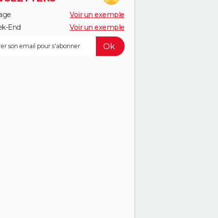
age
Voir un exemple
k-End
Voir un exemple