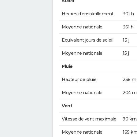
Soleil
Heures d'ensoleillement
301 h
Moyenne nationale
361 h
Equivalent jours de soleil
13 j
Moyenne nationale
15 j
Pluie
Hauteur de pluie
238 
Moyenne nationale
204 
Vent
Vitesse de vent maximale
90 km
Moyenne nationale
169 k