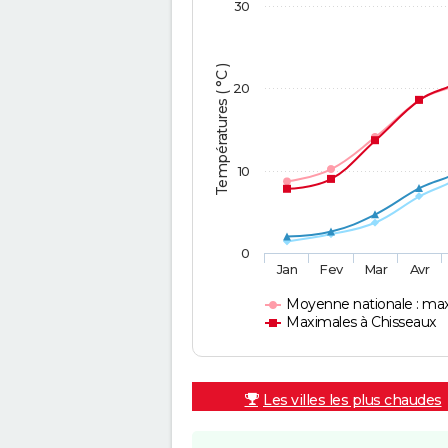
30
Températures ( °C )
20
10
0
Jan
Fev
Mar
Avr
Moyenne nationale : ma
Maximales à Chisseaux
Les villes les plus chaudes