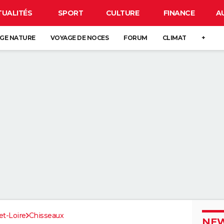
TUALITÉS
SPORT
CULTURE
FINANCE
A
GE NATURE
VOYAGE DE NOCES
FORUM
CLIMAT
+
et-Loire
Chisseaux
NEW