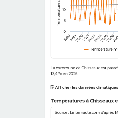
10
5
0
2001
2003
2004
2005
1998
2006
1999
20
2000
Température mo
La commune de Chisseaux est passée
13,4 °c en 2025.
Afficher les données climatiques
Températures à Chisseaux e
Source : Linternaute.com d'après 