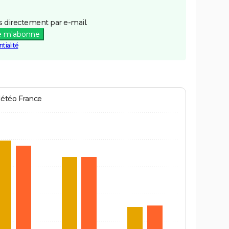
 directement par e-mail.
e m'abonne
tialité
Météo France