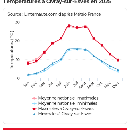
Températures à Civray-sur-Esves en 2025
Source : Linternaute.com d'après Météo France
30
Températures ( °C )
20
10
0
Fev
Nov
Jan
Mar
Avr
Mai
Juin
Juil
Aout
Sept
Oct
Dec
Moyenne nationale : maximales
Moyenne nationale : minimales
Maximales à Civray-sur-Esves
Minimales à Civray-sur-Esves