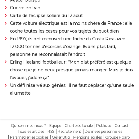
Guerre en Iran
Carte de l'éclipse solaire du 12 août
Cette voiture électrique est la moins chère de France : elle
coche toutes les cases pour vos trajets du quotidien
En 1997, ils ont recouvert une friche du Costa Rica avec
12 000 tonnes d'écorces d'orange. 16 ans plus tard,
personne ne reconnaissait l'endroit
Erling Haaland, footballeur : "Mon plat préféré est quelque
chose que je ne peux presque jamais manger. Mais je dois
l'avouer, j'adore ça"
Un défi réservé aux génies : il ne faut déplacer qu'une seule
allumette
Qui sommes-nous ?
Equipe
Charte éditoriale
Publicité
Contact
Tous les articles
RSS
Recrutement
Données personnelles
Paramétrer les cookies
Gérer Utiq
Mentions légales
Groupe Figaro