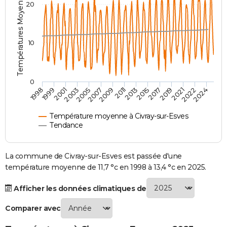
Températures Moyennes ( °C )
20
City break
Voyage de noces
Climat
Destinations
Voyage nature
Forum
+
PHOTO
GUIDES D'ACHAT
10
BONS PLANS
CARTE DE VOEUX
0
2007
2021
2009
2022
1998
2011
2024
1999
2013
2001
2015
2003
2017
2005
2019
Carte Bonne année
Carte Pâques
Carte de Noël
Carte Saint-Valentin
Carte d'anniversaire
DICTIONNAIRE
Biographies
Expressions
Dictionnaire
Citations
Proverbes
PROGRAMME TV
Température moyenne à Civray-sur-Esves
Tendance
COPAINS D'AVANT
Se connecter
Collèges
Universités
Service militaire
S'inscrire
Lycées
Primaires
Entreprises
Avis de recherche
La commune de Civray-sur-Esves est passée d'une
AVIS DE DÉCÈS
température moyenne de 11,7 °c en 1998 à 13,4 °c en 2025.
FORUM
Afficher les données climatiques de
Lifestyle
Sport
Television
Cinema
Bricolage
Culture
Auto
Voyage
Comparer avec