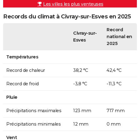
Les villes les plus venteuses
Records du climat à Civray-sur-Esves en 2025
Record
Civray-sur-
national en
Esves
2025
Températures
Record de chaleur
38,2 °C
42,4 °C
Record de froid
-3,8 °C
-11,3 °C
Pluie
Précipitations maximales
123 mm
717 mm
Précipitations minimales
12 mm
0 mm
Vent