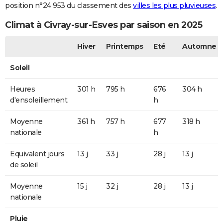
position n°24 953 du classement des
villes les plus pluvieuses
.
Climat à Civray-sur-Esves par saison en 2025
Hiver
Printemps
Eté
Automne
Soleil
Heures
301 h
795 h
676
304 h
d'ensoleillement
h
Moyenne
361 h
757 h
677
318 h
nationale
h
Equivalent jours
13 j
33 j
28 j
13 j
de soleil
Moyenne
15 j
32 j
28 j
13 j
nationale
Pluie