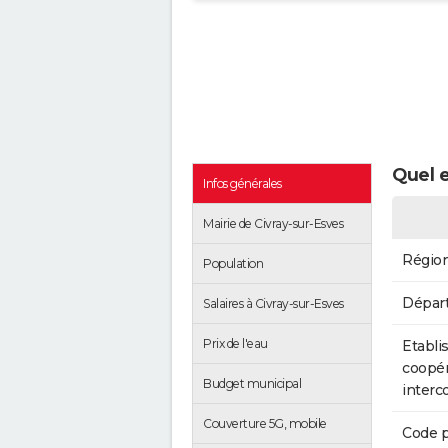
Quel e
Infos générales
Mairie de Civray-sur-Esves
Régio
Population
Dépar
Salaires à Civray-sur-Esves
Prix de l'eau
Etabli
coopér
Budget municipal
inter
Couverture 5G, mobile
Code p