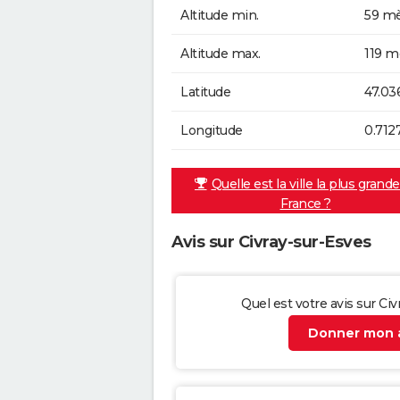
Altitude min.
59 mè
Altitude max.
119 m
Latitude
47.03
Longitude
0.712
Quelle est la ville la plus grand
France ?
Avis sur Civray-sur-Esves
Quel est votre avis sur Ci
Donner mon a