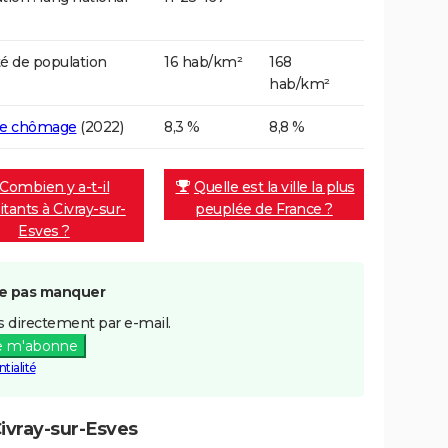
é de population
16 hab/km²
168
hab/km²
de chômage
(2022)
8,3 %
8,8 %
Combien y a-t-il
Quelle est la ville la plus
itants à Civray-sur-
peuplée de France ?
Esves ?
e pas manquer
 directement par e-mail.
e m'abonne
tialité
ivray-sur-Esves