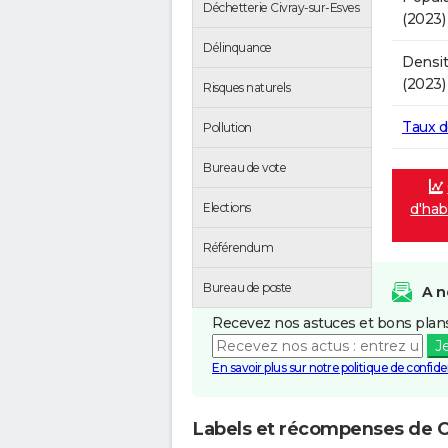
Déchetterie Civray-sur-Esves
(2023)
Délinquance
Densit
(2023)
Risques naturels
Taux 
Pollution
Bureau de vote
d'hab
Elections
Référendum
Bureau de poste
A n
Recevez nos astuces et bons plans
J
En savoir plus sur notre politique de confiden
Labels et récompenses de C