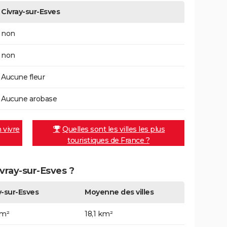
Civray-sur-Esves
non
non
Aucune fleur
Aucune arobase
n vivre
Quelles sont les villes les plus
touristiques de France ?
ivray-sur-Esves ?
y-sur-Esves
Moyenne des villes
km²
18,1 km²