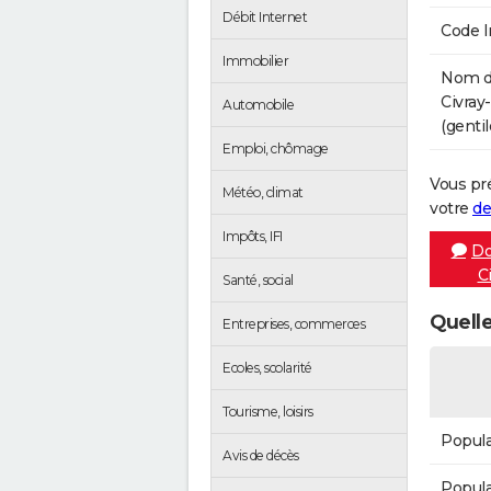
Débit Internet
Code 
Immobilier
Nom de
Civray
Automobile
(gentil
Emploi, chômage
Vous pr
Météo, climat
votre
de
Impôts, IFI
Do
C
Santé, social
Quelle
Entreprises, commerces
Ecoles, scolarité
Tourisme, loisirs
Popula
Avis de décès
Popula