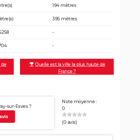
tre(s)
194 mètres
ètre(s)
395 mètres
6258
-
704
-
e de
Quelle est la ville la plus haute de
France ?
Note moyenne :
vray-sur-Esves ?
0
vis
(
0
avis)