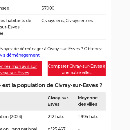
Insee
37080
s habitants de
Civraysiens, Civraysiennes
-sur-Esves
é)
évoyez de déménager à Civray-sur-Esves ? Obtenez
vis déménagement
.
Comparer Civray-sur-Esves à
nner mon avis sur
une autre ville...
ivray-sur-Esves
 est la population de Civray-sur-Esves ?
Civray-sur-
Moyenne
Esves
des villes
tion (2023)
212 hab.
1 994 hab.
tion : rang national
n°25 467
-