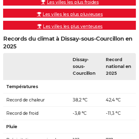
Les villes les plus froides
Les villes les plus pluvieuses
Les villes les plus venteuses
Records du climat à Dissay-sous-Courcillon en
2025
Dissay-
Record
sous-
national en
Courcillon
2025
Températures
Record de chaleur
38,2 °C
42,4 °C
Record de froid
-3,8 °C
-11,3 °C
Pluie