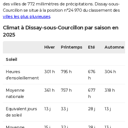
des villes de 772 millimètres de précipitations. Dissay-sous-
Courcillon se situe à la position n°24 970 du classement des
villes les plus pluvieuses
.
Climat à Dissay-sous-Courcillon par saison en
2025
Hiver
Printemps
Eté
Automne
Soleil
Heures
301 h
795 h
676
304 h
d'ensoleillement
h
Moyenne
361 h
757 h
677
318 h
nationale
h
Equivalent jours
13 j
33 j
28 j
13 j
de soleil
Moyenne
15 j
32 j
28 j
13 j