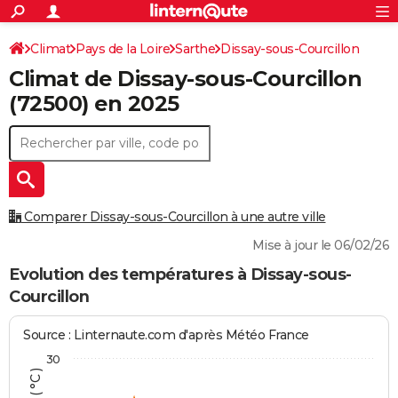
ACTUALITÉS
Connexion
S'inscrire
Climat
Pays de la Loire
Sarthe
Dissay-sous-Courcillon
Rechercher
Société
Education
Villes
Politique
Faits Divers
Monde
+
SPORT
Climat de
Dissay-sous-Courcillon
Football
Cyclisme
Forum
Coupe du monde 2026
Tennis
Rugby
CULTURE
(72500) en 2025
TNT
Cinéma
Musique
Programme TV
Streaming
Sorties cinéma
+
FINANCE
Impôts
Immobilier
Banque
Crédit
Retraite
Epargne
Risques naturels par ville
Assurance
AUTO
Réserver un essai
Berlines
Forum auto
Essais
Citadines
SUV
+
HIGH-TECH
Comparer Dissay-sous-Courcillon à une autre ville
Meilleur smartphone
Ordinateurs
Guide high-tech
Mobiles
Internet
Jeux vidéo
+
BRICOLAGE
Mise à jour le 06/02/26
Aménagement intérieur
Cuisine
Jardinage
+
Forum
Extérieur
Salle de bains
Rangement
Evolution des températures à Dissay-sous-
WEEK-END
Courcillon
Escapades
Expositions
Week-end nature
Guides de France
Patrimoine
Musées
+
LIFESTYLE
Source : Linternaute.com d'après Météo France
Bien-être
Mode
+
Art de vivre
Loisirs
Modes de vie
SANTE
30
Guide de la santé
Médicaments
+
Alimentation
Maladies
Sommeil
VOYAGE