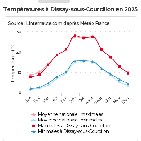
Températures à Dissay-sous-Courcillon en 2025
Source : Linternaute.com d'après Météo France
30
Températures ( °C )
20
10
0
Fev
Nov
Jan
Mar
Avr
Mai
Juin
Juil
Aout
Sept
Oct
Dec
Moyenne nationale : maximales
Moyenne nationale : minimales
Maximales à Dissay-sous-Courcillon
Minimales à Dissay-sous-Courcillon