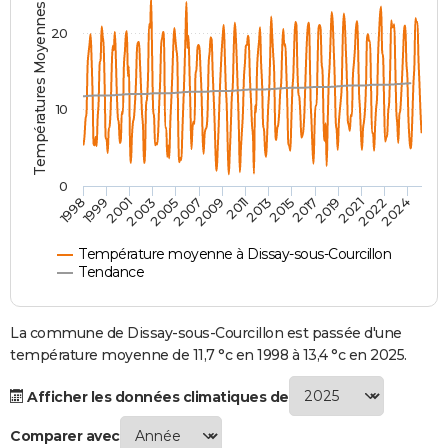
Températures Moyennes ( °C )
City break
Voyage de noces
Climat
Destinations
Voyage nature
Forum
+
PHOTO
20
GUIDES D'ACHAT
BONS PLANS
10
CARTE DE VOEUX
Carte Bonne année
Carte Pâques
Carte de Noël
Carte Saint-Valentin
Carte d'anniversaire
DICTIONNAIRE
0
2007
2021
2009
2022
1998
2011
2024
1999
2013
2001
2015
2003
2017
2005
2019
Biographies
Expressions
Dictionnaire
Citations
Proverbes
PROGRAMME TV
Température moyenne à Dissay-sous-Courcillon
COPAINS D'AVANT
Tendance
Se connecter
Collèges
Universités
Service militaire
S'inscrire
Lycées
Primaires
Entreprises
Avis de recherche
AVIS DE DÉCÈS
La commune de Dissay-sous-Courcillon est passée d'une
FORUM
température moyenne de 11,7 °c en 1998 à 13,4 °c en 2025.
Lifestyle
Sport
Television
Cinema
Bricolage
Culture
Auto
Voyage
Afficher les données climatiques de
Comparer avec