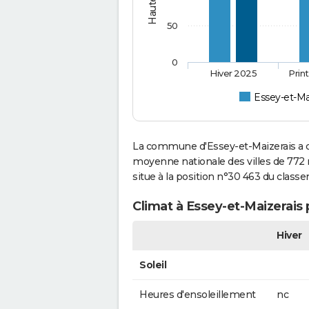
50
0
Hiver 2025
Prin
Essey-et-Ma
La commune d'Essey-et-Maizerais a c
moyenne nationale des villes de 772 m
situe à la position n°30 463 du clas
Climat à Essey-et-Maizerais 
Hiver
Soleil
Heures d'ensoleillement
nc