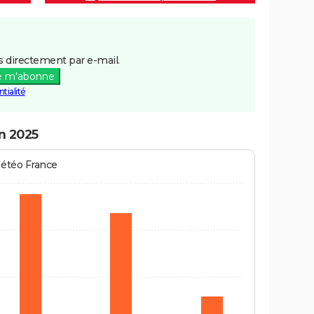
 directement par e-mail.
e m'abonne
tialité
en 2025
Météo France