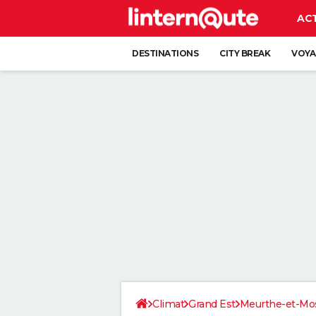
AC
DESTINATIONS
CITY BREAK
VOYA
Climat
Grand Est
Meurthe-et-Mos