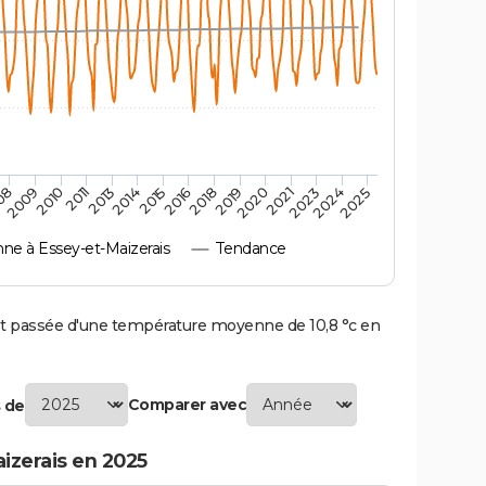
2010
2019
2013
2021
2015
2024
2009
2018
2011
2020
2014
2023
08
2016
2025
e à Essey-et-Maizerais
Tendance
t passée d'une température moyenne de 10,8 °c en
Comparer avec
 de
izerais en 2025