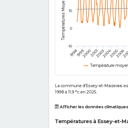
Températures Moyennes ( °C )
10
0
-10
2001
2004
1998
2006
2000
2003
2005
1999
20
Température moyenn
La commune d'Essey-et-Maizerais es
1998 à 11,9 °c en 2025.
Afficher les données climatiques
Températures à Essey-et-Ma