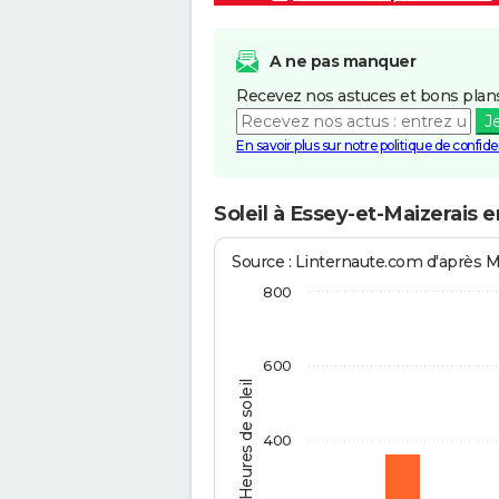
A ne pas manquer
Recevez nos astuces et bons plans
J
En savoir plus sur notre politique de confiden
Soleil à Essey-et-Maizerais 
Source : Linternaute.com d'après 
800
600
Heures de soleil
400