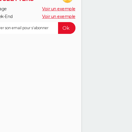
age
Voir un exemple
k-End
Voir un exemple