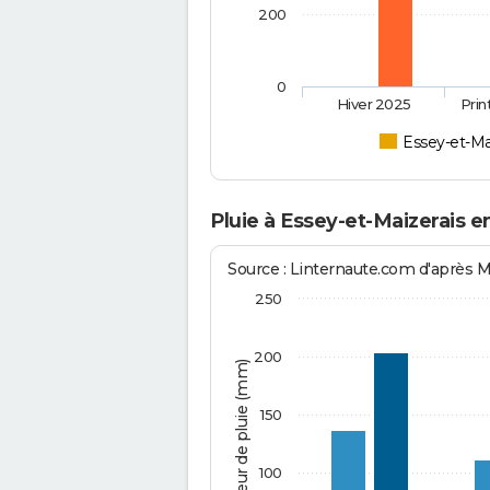
200
0
Hiver 2025
Pri
Essey-et-Ma
Pluie à Essey-et-Maizerais e
Source : Linternaute.com d'après 
250
200
Hauteur de pluie (mm)
150
100