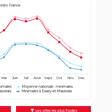
Météo France
Mai
Juin
Juil
Aout
Sept
Oct
Nov
Dec
ximales
Moyenne nationale : minimales
izerais
Minimales à Essey-et-Maizerais
Les villes les plus froides