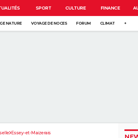
TUALITÉS
SPORT
CULTURE
FINANCE
A
GE NATURE
VOYAGE DE NOCES
FORUM
CLIMAT
+
elle
Essey-et-Maizerais
NEW