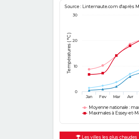
Source : Linternaute.com d'après 
30
Températures ( °C )
20
10
0
Jan
Fev
Mar
Avr
Moyenne nationale : ma
Maximales à Essey-et-Ma
Les villes les plus chaudes