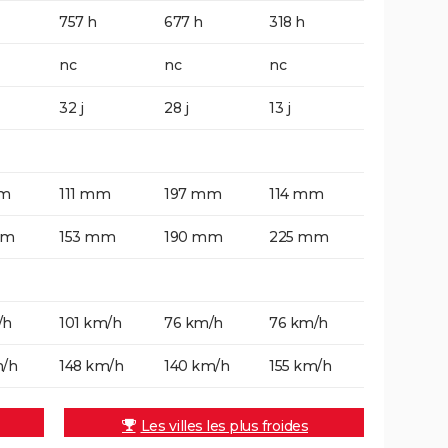
757 h
677 h
318 h
nc
nc
nc
32 j
28 j
13 j
mm
111 mm
197 mm
114 mm
mm
153 mm
190 mm
225 mm
/h
101 km/h
76 km/h
76 km/h
m/h
148 km/h
140 km/h
155 km/h
Les villes les plus froides