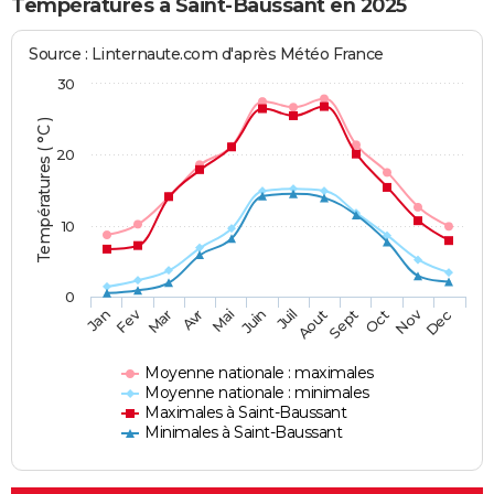
Températures à Saint-Baussant en 2025
Source : Linternaute.com d'après Météo France
30
Températures ( °C )
20
10
0
Fev
Nov
Jan
Mar
Avr
Mai
Juin
Juil
Aout
Sept
Oct
Dec
Moyenne nationale : maximales
Moyenne nationale : minimales
Maximales à Saint-Baussant
Minimales à Saint-Baussant