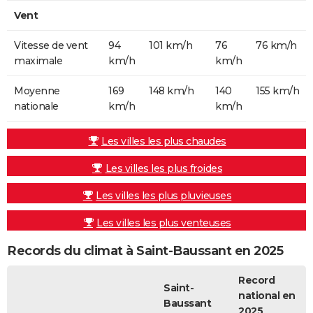
Vent
Vitesse de vent
94
101 km/h
76
76 km/h
maximale
km/h
km/h
Moyenne
169
148 km/h
140
155 km/h
nationale
km/h
km/h
Les villes les plus chaudes
Les villes les plus froides
Les villes les plus pluvieuses
Les villes les plus venteuses
Records du climat à Saint-Baussant en 2025
Record
Saint-
national en
Baussant
2025