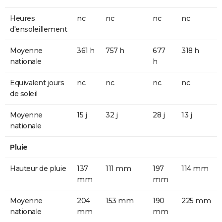
Heures
nc
nc
nc
nc
d'ensoleillement
Moyenne
361 h
757 h
677
318 h
nationale
h
Equivalent jours
nc
nc
nc
nc
de soleil
Moyenne
15 j
32 j
28 j
13 j
nationale
Pluie
Hauteur de pluie
137
111 mm
197
114 mm
mm
mm
Moyenne
204
153 mm
190
225 mm
nationale
mm
mm