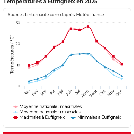
Températures à Euffigneix en 2025
Source : Linternaute.com d'après Météo France
30
Températures ( °C )
20
10
0
Fev
Nov
Jan
Mar
Avr
Mai
Juin
Juil
Aout
Sept
Oct
Dec
Moyenne nationale : maximales
Moyenne nationale : minimales
Maximales à Euffigneix
Minimales à Euffigneix