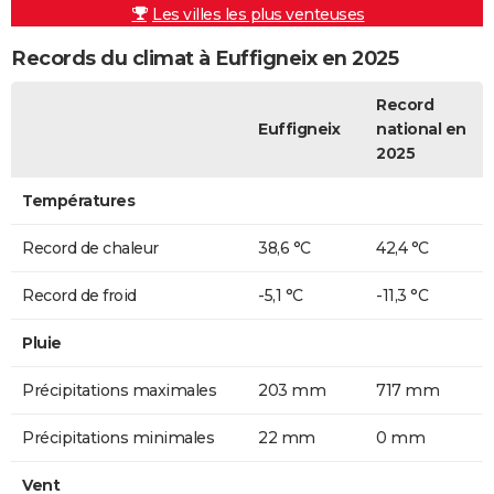
Les villes les plus venteuses
Records du climat à Euffigneix en 2025
Record
Euffigneix
national en
2025
Températures
Record de chaleur
38,6 °C
42,4 °C
Record de froid
-5,1 °C
-11,3 °C
Pluie
Précipitations maximales
203 mm
717 mm
Précipitations minimales
22 mm
0 mm
Vent