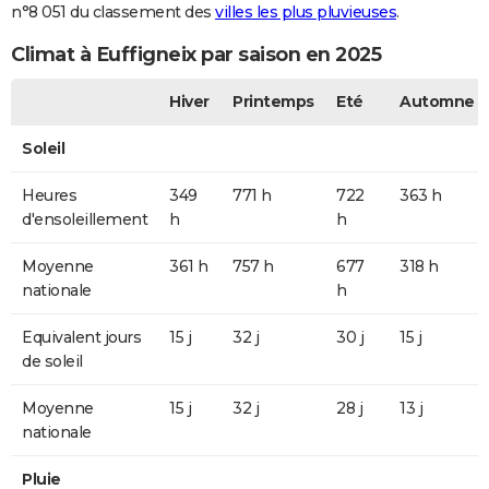
n°8 051 du classement des
villes les plus pluvieuses
.
Climat à Euffigneix par saison en 2025
Hiver
Printemps
Eté
Automne
Soleil
Heures
349
771 h
722
363 h
d'ensoleillement
h
h
Moyenne
361 h
757 h
677
318 h
nationale
h
Equivalent jours
15 j
32 j
30 j
15 j
de soleil
Moyenne
15 j
32 j
28 j
13 j
nationale
Pluie