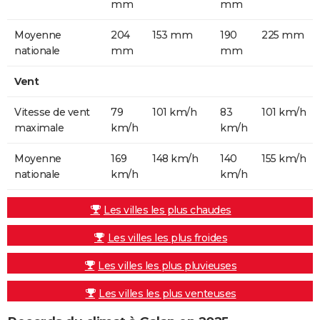
mm
mm
Moyenne
204
153 mm
190
225 mm
nationale
mm
mm
Vent
Vitesse de vent
79
101 km/h
83
101 km/h
maximale
km/h
km/h
Moyenne
169
148 km/h
140
155 km/h
nationale
km/h
km/h
Les villes les plus chaudes
Les villes les plus froides
Les villes les plus pluvieuses
Les villes les plus venteuses