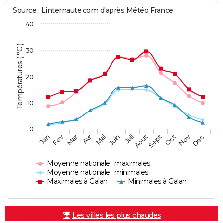
Source : Linternaute.com d'après Météo France
40
Températures ( °C )
30
20
10
0
Fev
Nov
Jan
Mar
Avr
Mai
Juin
Juil
Aout
Sept
Oct
Dec
Moyenne nationale : maximales
Moyenne nationale : minimales
Maximales à Galan
Minimales à Galan
Les villes les plus chaudes