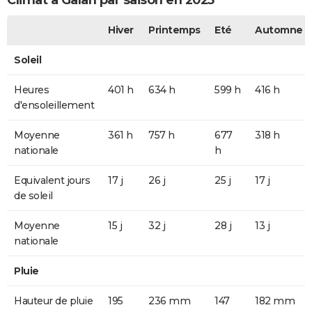
Climat à Galan par saison en 2025
Hiver
Printemps
Eté
Automne
Soleil
Heures
401 h
634 h
599 h
416 h
d'ensoleillement
Moyenne
361 h
757 h
677
318 h
nationale
h
Equivalent jours
17 j
26 j
25 j
17 j
de soleil
Moyenne
15 j
32 j
28 j
13 j
nationale
Pluie
Hauteur de pluie
195
236 mm
147
182 mm