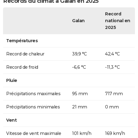
Records du climat à Galan en 2025
Record
Galan
national en
2025
Températures
Record de chaleur
39,9 °C
42,4 °C
Record de froid
-6,6 °C
-11,3 °C
Pluie
Précipitations maximales
95 mm
717 mm
Précipitations minimales
21 mm
0 mm
Vent
Vitesse de vent maximale
101 km/h
169 km/h