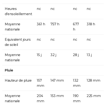
Heures
nc
nc
nc
nc
d'ensoleillement
Moyenne
361 h
757 h
677
318 h
nationale
h
Equivalent jours
nc
nc
nc
nc
de soleil
Moyenne
15 j
32 j
28 j
13 j
nationale
Pluie
Hauteur de pluie
157
147 mm
132
128 mm
mm
mm
Moyenne
204
153 mm
190
225 mm
nationale
mm
mm