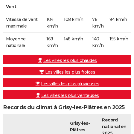
Vent
Vitesse de vent
104
108 km/h
76
94 km/h
maximale
km/h
km/h
Moyenne
169
148 km/h
140
155 km/h
nationale
km/h
km/h
Les villes les plus chaudes
Les villes les plus froides
Les villes les plus pluvieuses
Les villes les plus venteuses
Records du climat à Grisy-les-Plâtres en 2025
Record
Grisy-les-
national en
Plâtres
2025