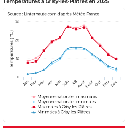
Températures à Grisy-les-Plâtres en 2025
Source : Linternaute.com d'après Météo France
30
Températures ( °C )
20
10
0
Fev
Nov
Jan
Mar
Avr
Mai
Juin
Juil
Aout
Sept
Oct
Dec
Moyenne nationale : maximales
Moyenne nationale : minimales
Maximales à Grisy-les-Plâtres
Minimales à Grisy-les-Plâtres